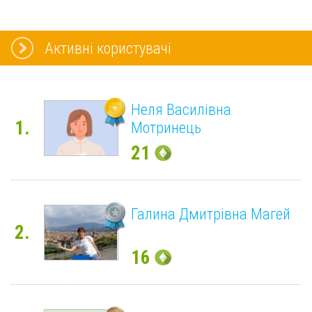
Активні користувачі
Неля Василівна
1.
Мотринець
21
Галина Дмитрівна Магей
2.
16