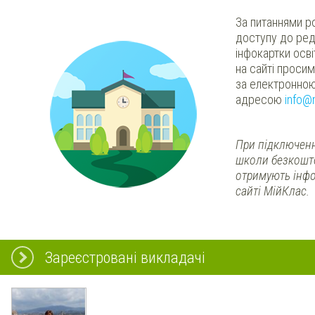
За питаннями р
доступу до ред
інфокартки осв
на сайті проси
за електронно
адресою
info@
При підключенн
школи безкошт
отримують інфо
сайті МійКлас.
Зареєстровані викладачі