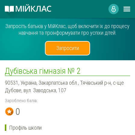
Запросіть батьків у МійКлас, щоб включити їх до процесу
навчання та проінформувати про успіхи дітей.
Запросити
Дубівська гімназія № 2
90531, Україна, Закарпатська обл., Тячівський р-н, с-ще
Дубове, вул. Заводська, 107
Зароблено балів:
0
Профіль школи