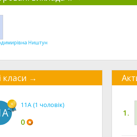
одимирівна Ништун
і класи
Акт
11A (1 чоловік)
1A
1.
0