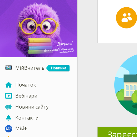
МійВчитель
Початок
Вебінари
Новини сайту
Контакти
Мій+
Зареєс