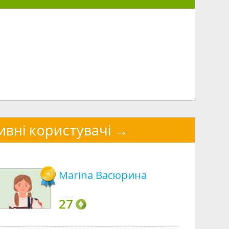
ивні користувачі
Marina Васюрина
27