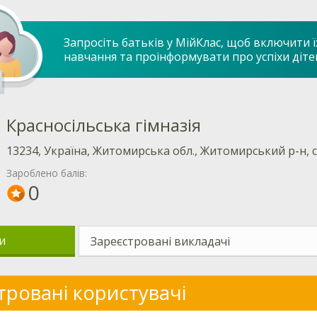
Запросіть батьків у МійКлас, щоб включити ї
навчання та проінформувати про успіхи діте
Красносільська гімназія
13234, Україна, Житомирська обл., Житомирський р-н, с.
Зароблено балів:
0
и
Зареєстровані викладачі
тровані користувачі