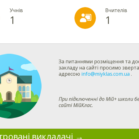
Учнів
Вчителів
1
1
За питаннями розміщення та дос
закладу на сайті просимо зверт
адресою
info@miyklas.com.ua
.
При підключенні до Мій+ школи
сайті МійКлас.
тровані викладачі