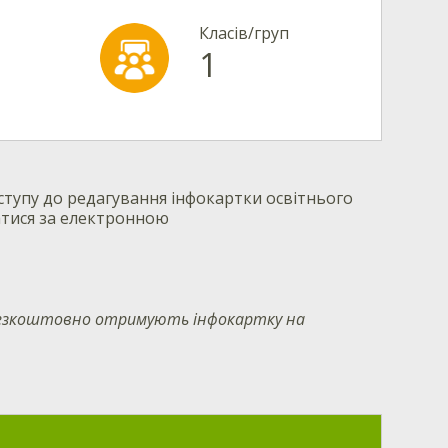
Класів/груп
1
тупу до редагування інфокартки освітнього
атися за електронною
 безкоштовно отримують інфокартку на