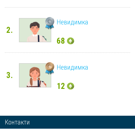
Невидимка
2.
68
Невидимка
3.
12
Контакти