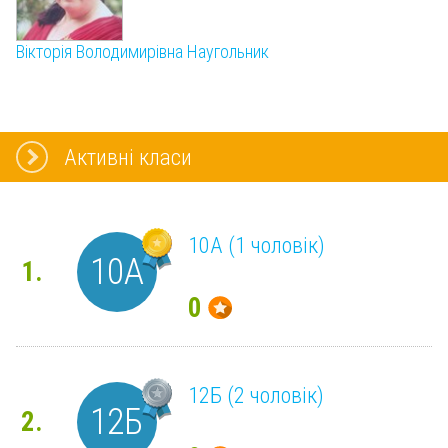
Вікторія Володимирівна Наугольник
Активні класи
10А (1 чоловік)
10А
1.
0
12Б (2 чоловік)
12Б
2.