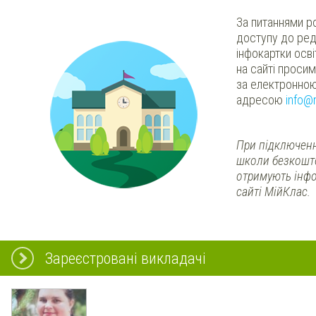
За питаннями р
доступу до ред
інфокартки осв
на сайті проси
за електронно
адресою
info@
При підключенн
школи безкошт
отримують інфо
сайті МійКлас.
Зареєстровані викладачі