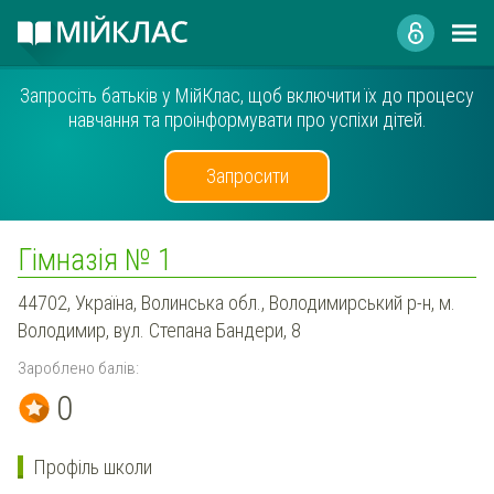
Запросіть батьків у МійКлас, щоб включити їх до процесу
навчання та проінформувати про успіхи дітей.
Запросити
Гімназія № 1
44702, Україна, Волинська обл., Володимирський р-н, м.
Володимир, вул. Степана Бандери, 8
Зароблено балів:
0
Профіль школи