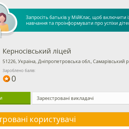
Запросіть батьків у МійКлас, щоб включити ї
навчання та проінформувати про успіхи діте
Керносівський ліцей
51226, Україна, Дніпропетровська обл., Самарівський р-н
Зароблено балів:
0
и
Зареєстровані викладачі
тровані користувачі