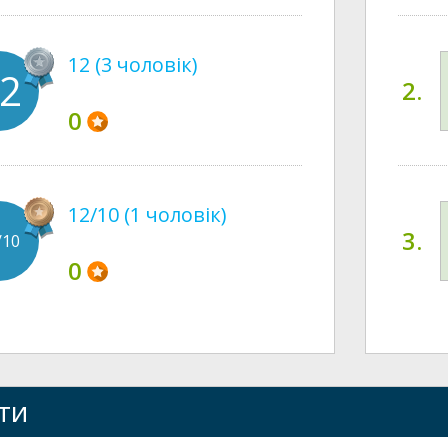
12 (3 чоловік)
2
2.
0
12/10 (1 чоловік)
3.
/10
0
ти