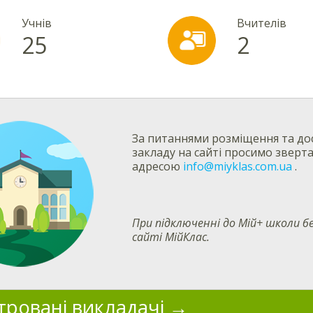
Учнів
Вчителів
25
2
За питаннями розміщення та дос
закладу на сайті просимо зверт
адресою
info@miyklas.com.ua
.
При підключенні до Мій+ школи
сайті МійКлас.
тровані викладачі