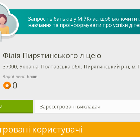
Запросіть батьків у МійКлас, щоб включити ї
навчання та проінформувати про успіхи діте
Філія Пирятинського ліцею
37000, Україна, Полтавська обл., Пирятинський р-н, м. 
Зароблено балів:
0
и
Зареєстровані викладачі
тровані користувачі