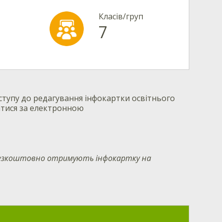
Класів/груп
7
тупу до редагування інфокартки освітнього
атися за електронною
 безкоштовно отримують інфокартку на