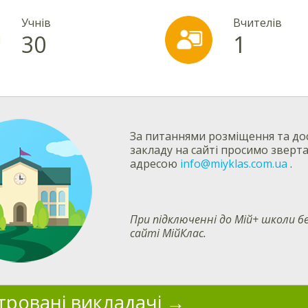
Учнів
Вчителів
30
1
За питаннями розміщення та дос
закладу на сайті просимо зверт
адресою
info@miyklas.com.ua
.
При підключенні до Мій+ школи
сайті МійКлас.
тровані викладачі