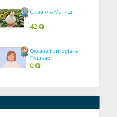
Сюзанна Матяш
42
Оксана Григорівна
Пушкар
0