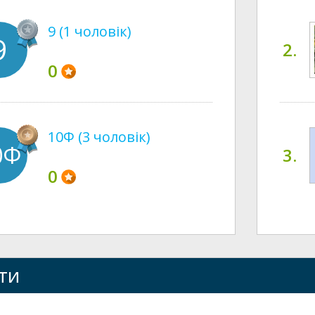
9 (1 чоловік)
9
2.
0
10Ф (3 чоловік)
0Ф
3.
0
ти