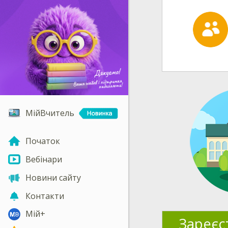
МійВчитель
Початок
Вебінари
Новини сайту
Контакти
Мій+
Зареєс