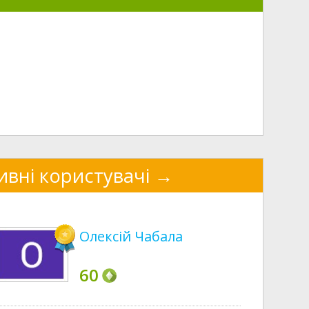
ивні користувачі
Олексій Чабала
60