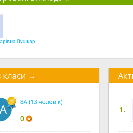
горівна Пушкар
і класи
Акт
8А (13 чоловік)
А
1.
0