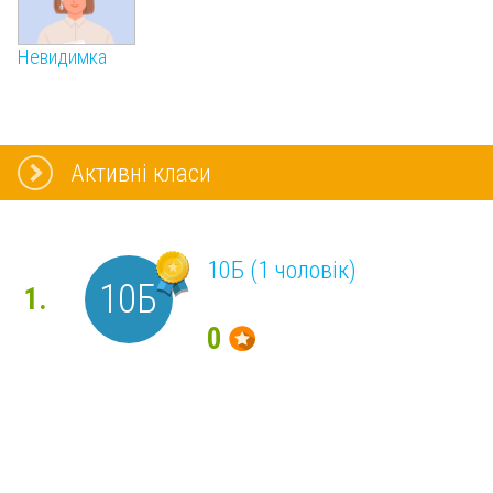
Невидимка
Активні класи
10Б (1 чоловік)
10Б
1.
0