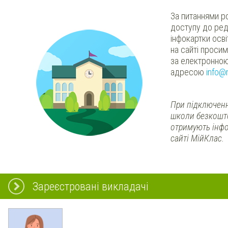
За питаннями р
доступу до ред
інфокартки осв
на сайті проси
за електронно
адресою
info@
При підключенн
школи безкошт
отримують інфо
сайті МійКлас.
Зареєстровані викладачі