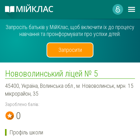
Запросіть батьків у МійКлас, щоб включити їх до процесу
навчання та проінформувати про успіхи дітей.
Запросити
Нововолинський ліцей № 5
45400, Україна, Волинська обл., м. Нововолинськ, мрн. 15
мікрорайон, 35
Зароблено балів:
0
Профіль школи