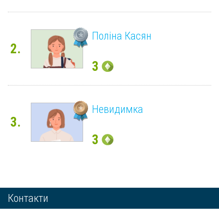
Поліна Касян
2.
3
Невидимка
3.
3
Контакти