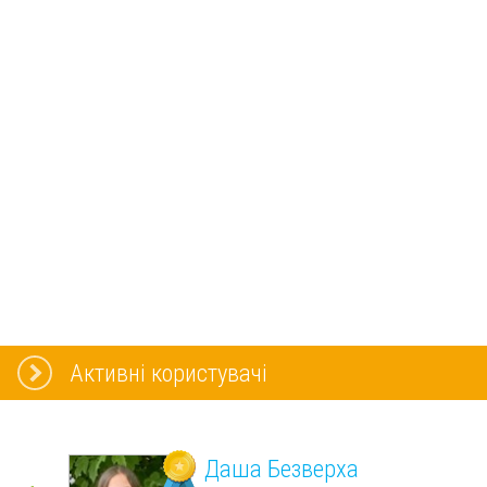
Активні користувачі
Даша Безверха