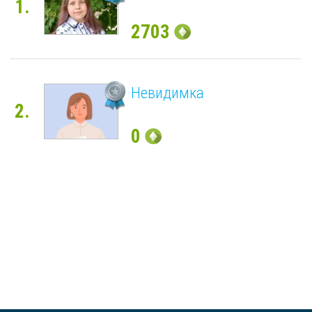
1.
2703
Невидимка
2.
0