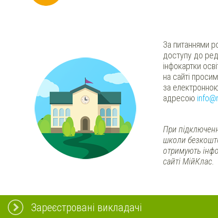
За питаннями р
доступу до ред
інфокартки осв
на сайті проси
за електронно
адресою
info@
При підключенн
школи безкошт
отримують інфо
сайті МійКлас.
Зареєстровані викладачі