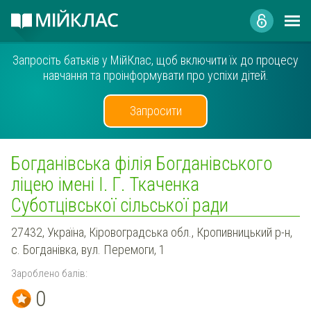
Запросіть батьків у МійКлас, щоб включити їх до процесу
навчання та проінформувати про успіхи дітей.
Запросити
Богданівська філія Богданівського
ліцею імені І. Г. Ткаченка
Суботцівської сільської ради
27432, Україна, Кіровоградська обл., Кропивницький р-н,
с. Богданівка, вул. Перемоги, 1
Зароблено балів:
0