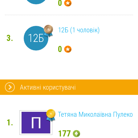
0
12Б (1 чоловік)
12Б
3.
0
Активні користувачі
Тетяна Миколаївна Пулеко
1.
177