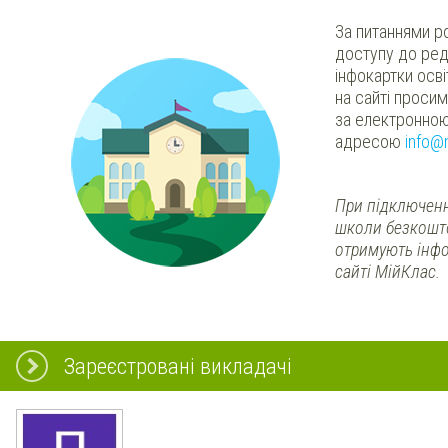
За питаннями р
доступу до ред
інфокартки осв
на сайті проси
за електронно
адресою
info@
При підключенн
школи безкошт
отримують інфо
сайті МійКлас.
Зареєстровані викладачі