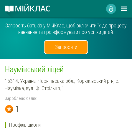
Запросіть батьків у МійКлас, щоб включити їх до процесу
навчання та проінформувати про успіхи дітей.
Запросити
Наумівський ліцей
15314, Україна, Чернігівська обл., Корюківський р-н, с.
Наумівка, вул. Ф. Стрільця, 1
Зароблено балів:
1
Профіль школи