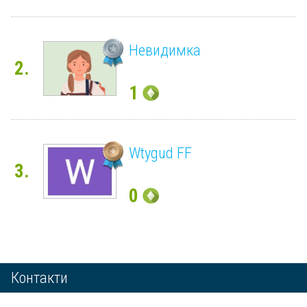
Невидимка
2.
1
Wtygud FF
3.
0
Контакти