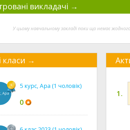
тровані викладачі
У цьому навчальному закладі поки що немає жодног
і класи
Акт
5 курс, Ара (1 чоловік)
1.
с, Ара
0
6 клас 2023 (1 чоловік)