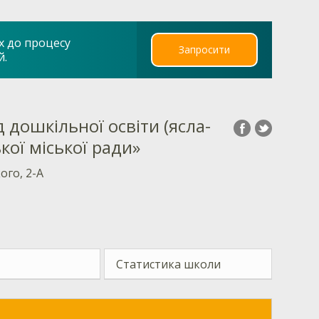
х до процесу
Запросити
й.
дошкільної освіти (ясла-
кої міської ради»
ого, 2-А
Статистика школи