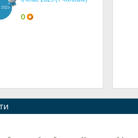
с 2023
0
ти