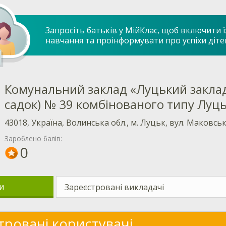
Запросіть батьків у МійКлас, щоб включити ї
навчання та проінформувати про успіхи діте
Комунальний заклад «Луцький заклад 
садок) № 39 комбінованого типу Луць
43018, Україна, Волинська обл., м. Луцьк, вул. Маковськ
Зароблено балів:
0
и
Зареєстровані викладачі
тровані користувачі