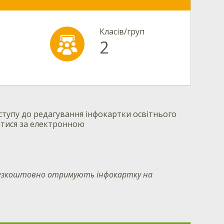
Класів/груп
2
тупу до редагування інфокартки освітнього
атися за електронною
 безкоштовно отримують інфокартку на