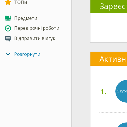
ТОПи
Зареєс
Предмети
Перевірочні роботи
Відправити відгук
Розгорнути
Активн
1.
5 кур