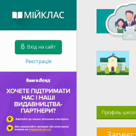
Вхід на сайт
Реєстрація
Профіль школ
Зареєс