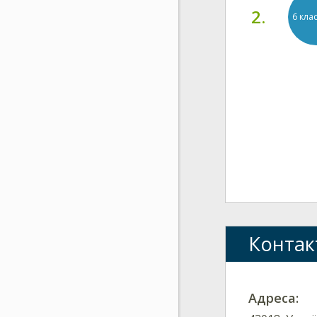
2.
6 кла
Контак
Адреса: