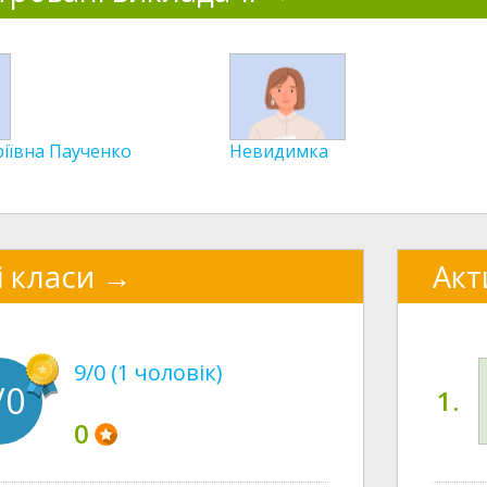
іївна Паученко
Невидимка
і класи
Акт
9/0 (1 чоловік)
/0
1.
0