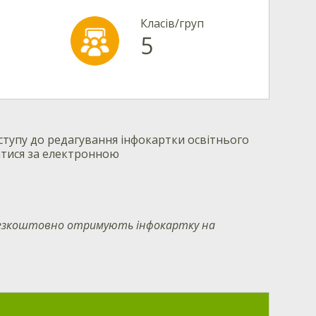
Класів/груп
5
тупу до редагування інфокартки освітнього
атися за електронною
 безкоштовно отримують інфокартку на