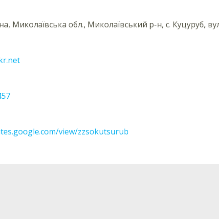
на, Миколаївська обл., Миколаївський р-н, с. Куцуруб, вул
r.net
457
ites.google.com/view/zzsokutsurub