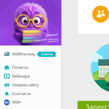
МійВчитель
Початок
Вебінари
Новини сайту
Контакти
Мій+
Зареєс