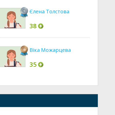
Єлена Толстова
38
Віка Можарцева
35