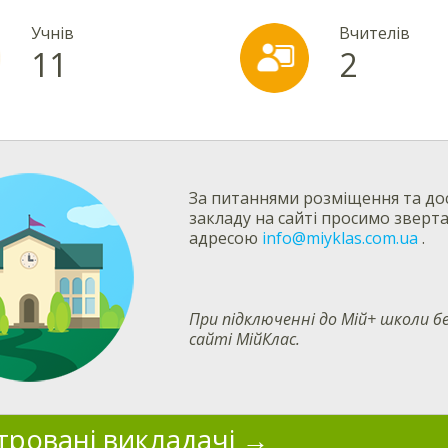
Учнів
Вчителів
11
2
За питаннями розміщення та дос
закладу на сайті просимо зверт
адресою
info@miyklas.com.ua
.
При підключенні до Мій+ школи
сайті МійКлас.
тровані викладачі