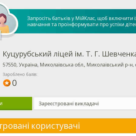
Запросіть батьків у МійКлас, щоб включити ї
навчання та проінформувати про успіхи діте
Куцурубський ліцей ім. Т. Г. Шевченк
57550, Україна, Миколаївська обл., Миколаївський р-н, с
Зароблено балів:
0
и
Зареєстровані викладачі
тровані користувачі