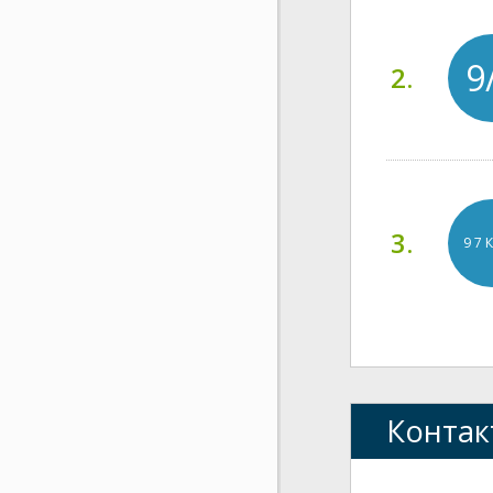
9
2.
3.
9 7 
Контак