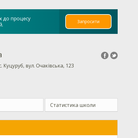
х до процесу
Запросити
й.
а
. Куцуруб, вул. Очаківська, 123
Статистика школи