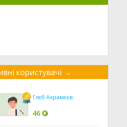
ивні користувачі
Глєб Ахрамєєв
46