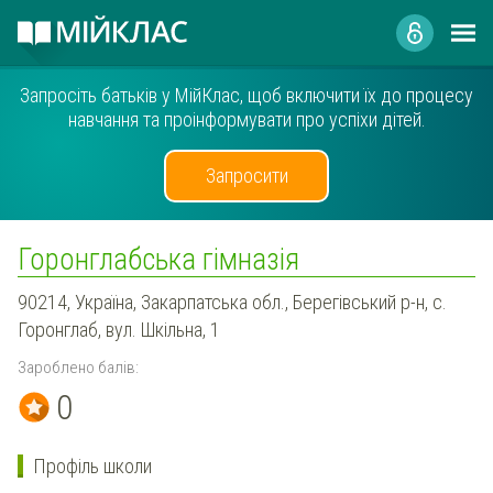
Запросіть батьків у МійКлас, щоб включити їх до процесу
навчання та проінформувати про успіхи дітей.
Запросити
Горонглабська гімназія
90214, Україна, Закарпатська обл., Берегівський р-н, с.
Горонглаб, вул. Шкільна, 1
Зароблено балів:
0
Профіль школи