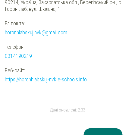
90214, Україна, Закарпатська обл., Берегівський р-н, с.
Горонглаб, вул. Шкільна, 1
Ел.пошта:
horonhlabskuj.nvk@gmail.com
Телефон:
0314190219
Веб-сайт:
https://horonhlabskuj-nvk.e-schools.info
Дані оновлені:
2:33