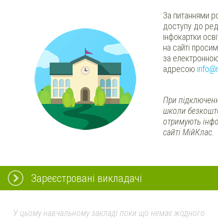
За питаннями р
доступу до ред
інфокартки осв
на сайті проси
за електронно
адресою
info@
При підключенн
школи безкошт
отримують інфо
сайті МійКлас.
Зареєстровані викладачі
У цьому навчальному закладі поки що немає жодного