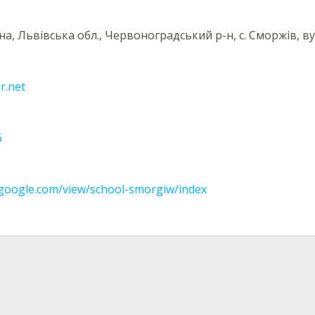
на, Львівська обл., Червоноградський р-н, с. Сморжів, ву
r.net
6
s.google.com/view/school-smorgiw/index