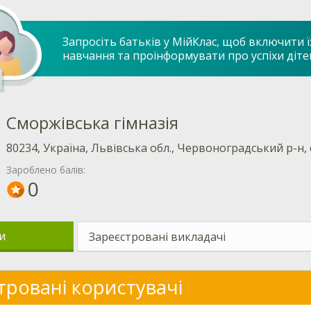
Запросіть батьків у МійКлас, щоб включити ї
навчання та проінформувати про успіхи діте
Сморжівська гімназія
80234, Україна, Львівська обл., Червоноградський р-н, с
Зароблено балів:
0
и
Зареєстровані викладачі
тровані користувачі