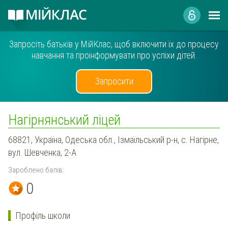
Запросіть батьків у МійКлас, щоб включити їх до процесу
навчання та проінформувати про успіхи дітей.
Запросити
Нагірнянський ліцей
68821, Україна, Одеська обл., Ізмаїльський р-н, с. Нагірне,
вул. Шевченка, 2-А
Зароблено балів:
0
Профіль школи