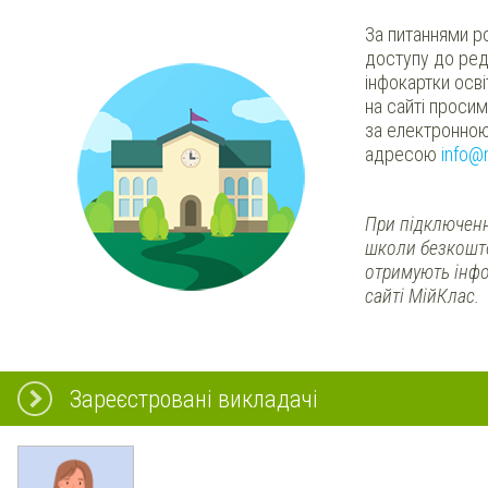
За питаннями р
доступу до ред
інфокартки осв
на сайті проси
за електронно
адресою
info@
При підключенн
школи безкошт
отримують інфо
сайті МійКлас.
Зареєстровані викладачі