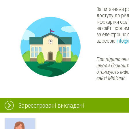
За питаннями р
доступу до ред
інфокартки осв
на сайті проси
за електронно
адресою
info@
При підключенн
школи безкошт
отримують інфо
сайті МійКлас.
Зареєстровані викладачі