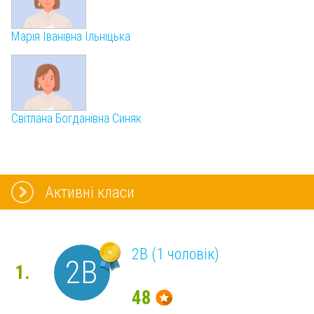
Марія Іванівна Ільніцька
Світлана Богданівна Синяк
Активні класи
2В (1 чоловік)
2В
1.
48