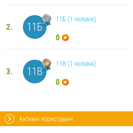
11Б (1 чоловік)
11Б
2.
0
11В (1 чоловік)
11В
3.
0
Активні користувачі