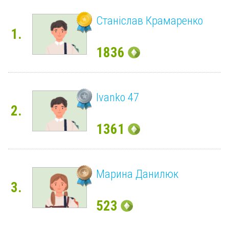
Станіслав Крамаренко
1.
1836
Ivanko 47
2.
1361
Марина Данилюк
3.
523