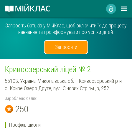
Запросіть батьків у МійКлас, щоб включити їх до процесу
навчання та проінформувати про успіхи дітей.
Запросити
Кривоозерський ліцей № 2
55103, Україна, Миколаївська обл., Кривоозерський р-н,
с. Криве Озеро Друге, вул. Січових Стрільців, 252
Зароблено балів:
250
Профіль школи