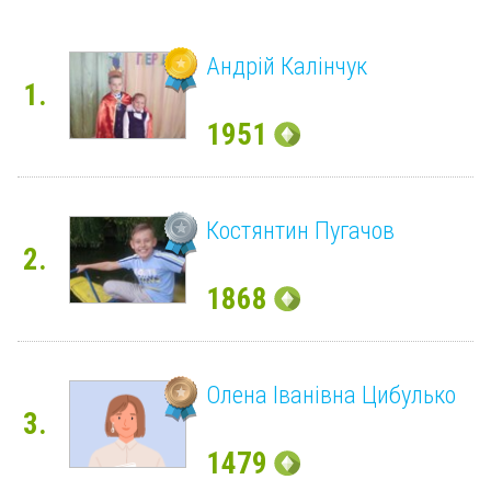
Андрiй Калiнчук
1.
1951
Костянтин Пугачов
2.
1868
Олена Іванівна Цибулько
3.
1479