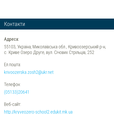
Контакти
Адреса:
55103, Україна, Миколаївська обл., Кривоозерський р-н,
с. Криве Озеро Друге, вул. Січових Стрільців, 252
Ел.пошта:
krivoozerska.zosh2@ukr.net
Телефон:
(05133)20641
Веб-сайт:
http://kryveozero-school2.edukit.mk.ua