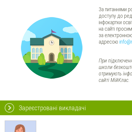
За питаннями р
доступу до ред
інфокартки осв
на сайті проси
за електронно
адресою
info@
При підключенн
школи безкошт
отримують інфо
сайті МійКлас.
Зареєстровані викладачі