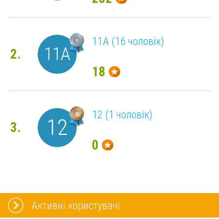
11А (16 чоловік)
11А
2.
18
12 (1 чоловік)
12
3.
0
Активні користувачі