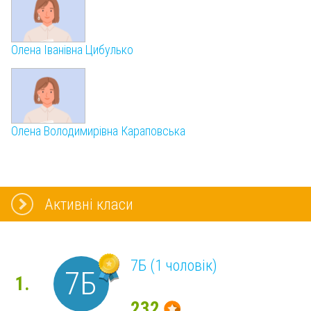
Олена Іванівна Цибулько
Олена Володимирівна Караповська
Активні класи
7Б (1 чоловік)
7Б
1.
232