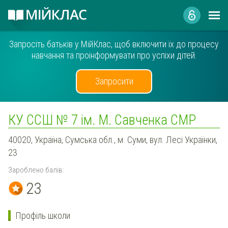
Запросіть батьків у МійКлас, щоб включити їх до процесу
навчання та проінформувати про успіхи дітей.
Запросити
КУ ССШ № 7 ім. М. Савченка СМР
40020, Україна, Сумська обл., м. Суми, вул. Лесі Українки,
23
Зароблено балів:
23
Профіль школи