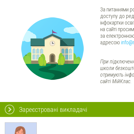
За питаннями р
доступу до ред
інфокартки осв
на сайті проси
за електронно
адресою
info@
При підключенн
школи безкошт
отримують інфо
сайті МійКлас.
Зареєстровані викладачі