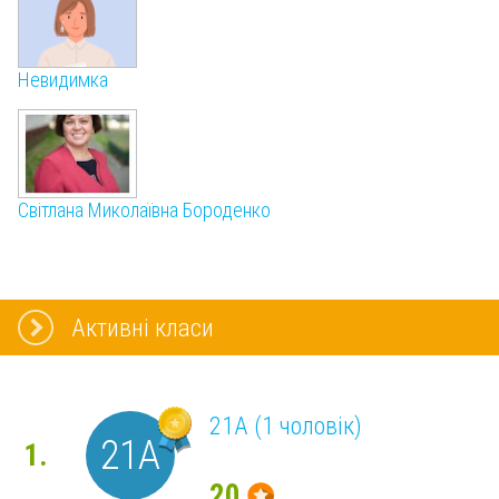
Невидимка
Світлана Миколаївна Бороденко
Активні класи
21А (1 чоловік)
21А
1.
20