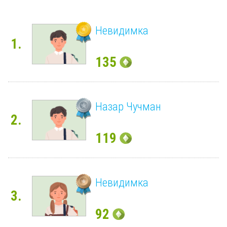
Невидимка
1.
135
Назар Чучман
2.
119
Невидимка
3.
92