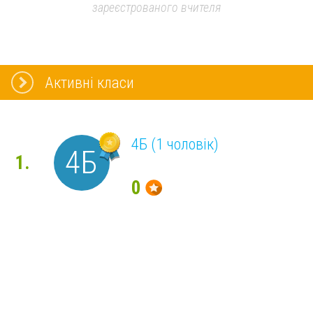
зареєстрованого вчителя
Активні класи
4Б (1 чоловік)
4Б
1.
0