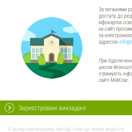
За питаннями р
доступу до ред
інфокартки осв
на сайті проси
за електронно
адресою
info@
При підключенн
школи безкошт
отримують інфо
сайті МійКлас.
Зареєстровані викладачі
У цьому навчальному закладі поки що немає жодного