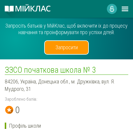
Запросіть батьків у МійКлас, щоб включити їх до процесу
навчання та проінформувати про успіхи дітей.
Запросити
ЗЗСО початкова школа № 3
84206, Україна, Донецька обл., м. Дружківка, вул. Я.
Мудрого, 31
Зароблено балів:
0
Профіль школи