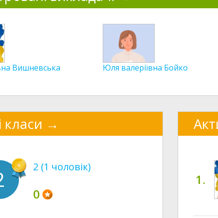
івна Вишневська
Юля валеріївна Бойко
і класи
Акт
2 (1 чоловік)
2
1.
0