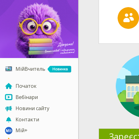
МійВчитель
Початок
Вебінари
Новини сайту
Контакти
Мій+
Зареєс