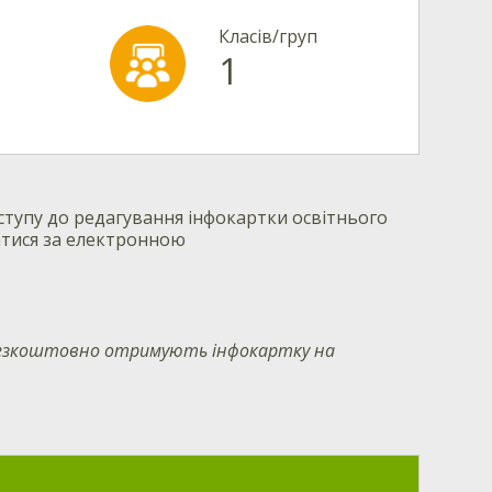
Класів/груп
1
тупу до редагування інфокартки освітнього
атися за електронною
 безкоштовно отримують інфокартку на