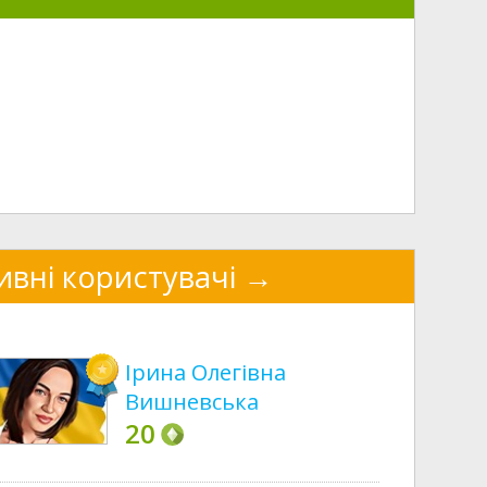
ивні користувачі
Ірина Олегівна
Вишневська
20