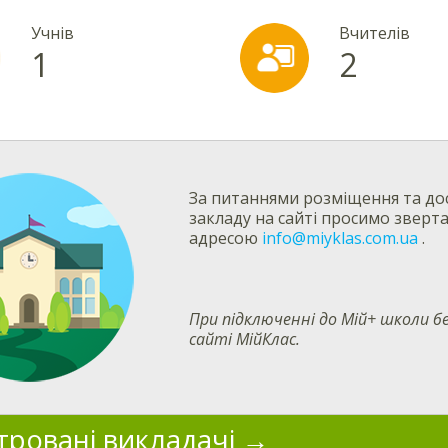
Учнів
Вчителів
1
2
За питаннями розміщення та дос
закладу на сайті просимо зверт
адресою
info@miyklas.com.ua
.
При підключенні до Мій+ школи
сайті МійКлас.
тровані викладачі