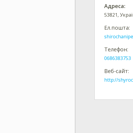
Адреса:
53821, Укра
Ел.пошта:
shirochanip
Телефон:
0686383753
Веб-сайт:
http://shyro