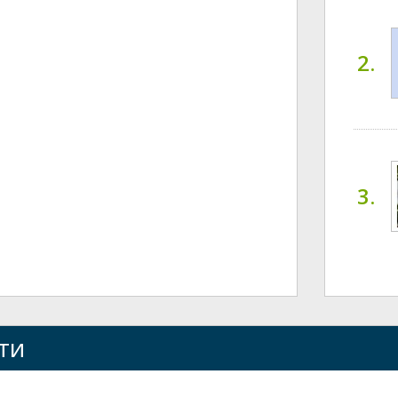
2.
3.
ти