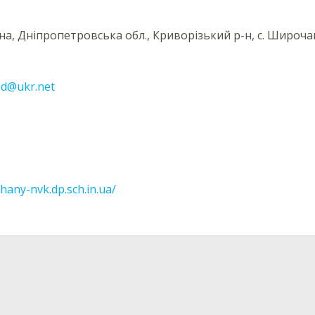
їна, Дніпропетровська обл., Криворізький р-н, с. Широчан
ed@ukr.net
chany-nvk.dp.sch.in.ua/