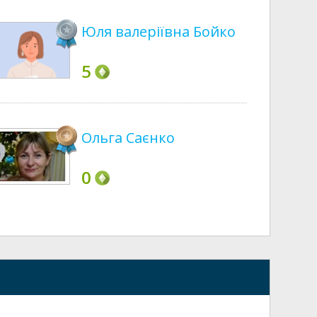
Юля валеріївна Бойко
5
Ольга Саєнко
0