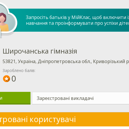
Запросіть батьків у МійКлас, щоб включити ї
навчання та проінформувати про успіхи діте
Широчанська гімназія
53821, Україна, Дніпропетровська обл., Криворізький р-
Зароблено балів:
0
и
Зареєстровані викладачі
тровані користувачі