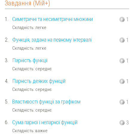
Завдання (Мій+)
1.
Симетричні та несиметричні множини
1
Складність: легке
2.
Функція, задана на певному інтервалі
1
Складність: легке
3.
Парність функції
1
Складність: середнє
4.
Парність деяких функцій
1
Складність: середнє
5.
Властивості функції за графіком
1
Складність: середнє
6.
Сума парної і непарної функцій
3
Складність: важке