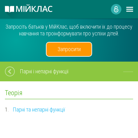
Запросіть батьків у МійКлас, щоб включити їх до процесу
навчання та проінформувати про успіхи дітей.
Запросити
Парні і непарні функції
Теорія
1.
Парні та непарні функції