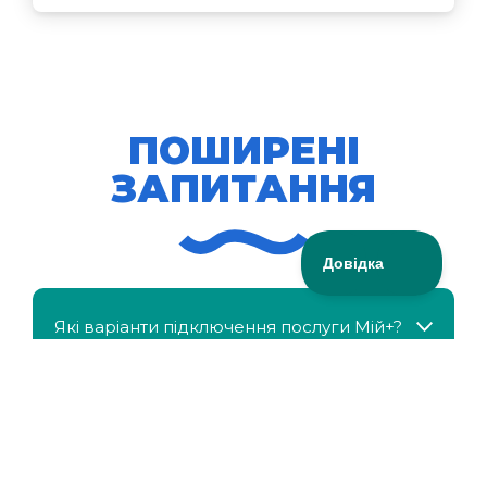
ПОШИРЕНІ
ЗАПИТАННЯ
Які варіанти підключення послуги Мій+?
МійКлас доступний безкоштовно?
Чи можна отримати знижку, якщо в сім'ї