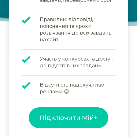
завдань, перевірочних робіт
Правильні відповіді,
пояснення та кроки
розв'язання до всіх завдань
на сайті
Участь у конкурсах та доступ
до підготовчих завдань
Відсутність надокучливої
реклами 😉
Підключити Мій+