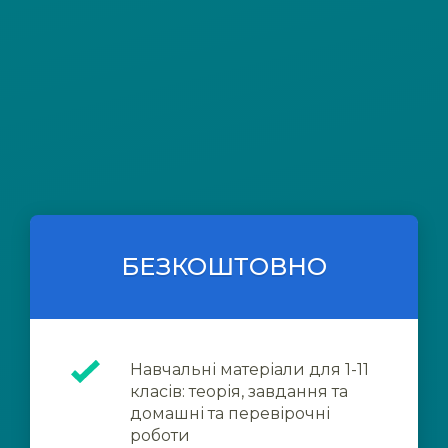
БЕЗКОШТОВНО
Навчальні матеріали для 1-11
класів: теорія, завдання та
домашні та перевірочні
роботи