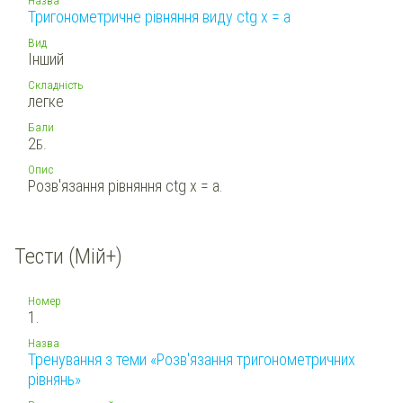
Тригонометричне рівняння виду ctg x = a
Вид
Інший
Складність
легке
Бали
2
Б.
Опис
Розв'язання рівняння ctg x = a.
Тести (Мій+)
Номер
1.
Назва
Тренування з теми «Розв'язання тригонометричних
рівнянь»