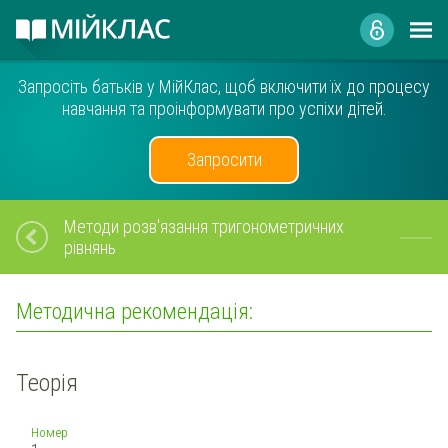
Запросіть батьків у МійКлас, щоб включити їх до процесу
навчання та проінформувати про успіхи дітей.
Запросити
Методи розв'язання тригонометричних
рівнянь
Методична рекомендація:
Теорія
Номер