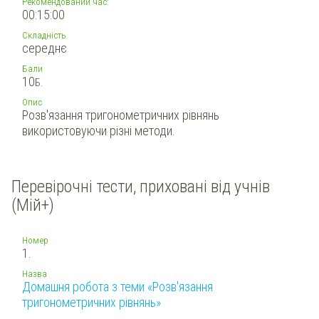
Рекомендований час:
00:15:00
Складність
середнє
Бали
10
Б.
Опис
Розв'язання тригонометричних рівнянь
використовуючи різні методи.
Перевірочні тести, приховані від учнів
(Мій+)
Номер
1.
Назва
Домашня робота з теми «Розв'язання
тригонометричних рівнянь»