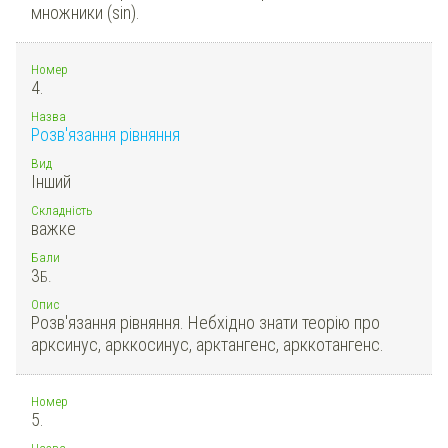
множники (sin).
Номер
4.
Назва
Розв'язання рівняння
Вид
Інший
Складність
важке
Бали
3
Б.
Опис
Розв'язання рівняння. Небхідно знати теорію про
арксинус, арккосинус, арктангенс, арккотангенс.
Номер
5.
Назва