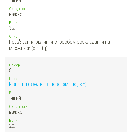
Інший
Складність
важке
Бали
3
Б.
Опис
Розв'язання рівняння способом розкладання на
множники (sin і tg)
Номер
8.
Назва
Рівняння (введення нової змінної, sin)
Вид
Інший
Складність
важке
Бали
2
Б.