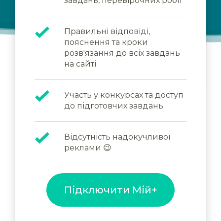
завдань, перевірочних робіт
Правильні відповіді,
пояснення та кроки
розв'язання до всіх завдань
на сайті
Участь у конкурсах та доступ
до підготовчих завдань
Відсутність надокучливої
реклами 😉
Підключити Мій+