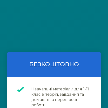
БЕЗКОШТОВНО
Навчальні матеріали для 1-11
класів: теорія, завдання та
домашні та перевірочні
роботи