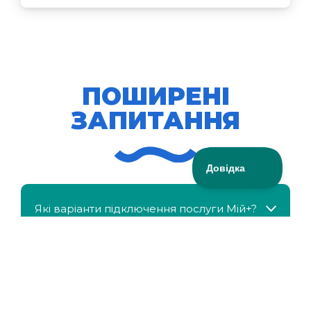
ПОШИРЕНІ
ЗАПИТАННЯ
Які варіанти підключення послуги Мій+?
МійКлас доступний безкоштовно?
Чи можна отримати знижку, якщо в сім'ї