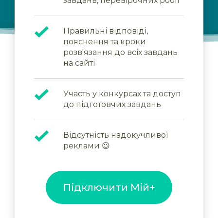
завдань, перевірочних робіт
Правильні відповіді,
пояснення та кроки
розв'язання до всіх завдань
на сайті
Участь у конкурсах та доступ
до підготовчих завдань
Відсутність надокучливої
реклами 😉
Підключити Мій+