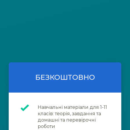
БЕЗКОШТОВНО
Навчальні матеріали для 1-11
класів: теорія, завдання та
домашні та перевірочні
роботи