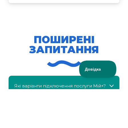
ПОШИРЕНІ
ЗАПИТАННЯ
Які варіанти підключення послуги Мій+?
МійКлас доступний безкоштовно?
Чи можна отримати знижку, якщо в сім'ї