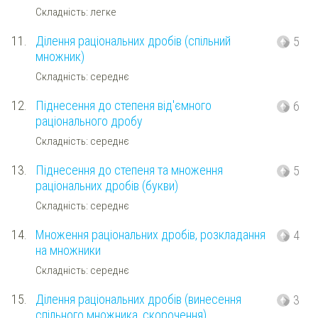
Складність: легке
11.
Ділення раціональних дробів (спільний
5
множник)
Складність: середнє
12.
Піднесення до степеня від'ємного
6
раціонального дробу
Складність: середнє
13.
Піднесення до степеня та множення
5
раціональних дробів (букви)
Складність: середнє
14.
Множення раціональних дробів, розкладання
4
на множники
Складність: середнє
15.
Ділення раціональних дробів (винесення
3
спільного множника, скорочення)