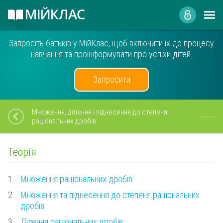
Запросіть батьків у МійКлас, щоб включити їх до процесу
навчання та проінформувати про успіхи дітей.
Запросити
Множення, ділення і піднесення до степеня
раціональних дробів
Теорія
1.
Множення раціональних дробів
2.
Множення та піднесення до степеня раціональних
дробів
3.
Ділення раціональних дробів