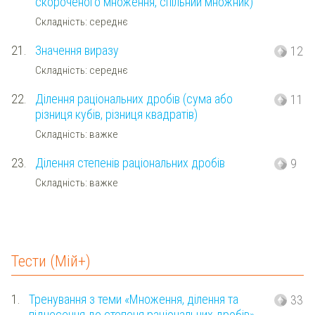
скороченого множення, спільний множник)
Складність: середнє
21.
Значення виразу
12
Складність: середнє
22.
Ділення раціональних дробів (сума або
11
різниця кубів, різниця квадратів)
Складність: важке
23.
Ділення степенів раціональних дробів
9
Складність: важке
Тести (Мій+)
1.
Тренування з теми «Множення, ділення та
33
піднесення до степеня раціональних дробів»