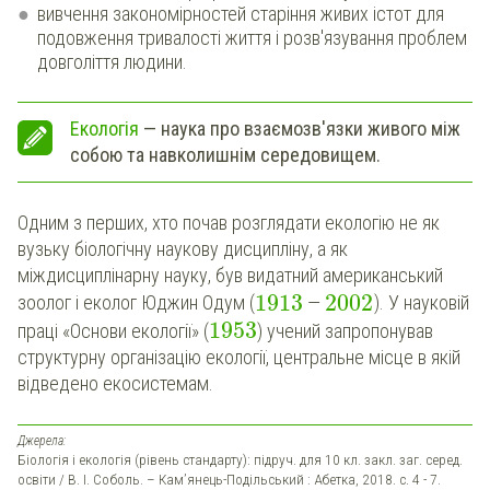
вивчення закономірностей старіння живих істот для
подовження тривалості життя і розв'язування проблем
довголіття людини.
Екологія
— наука про взаємозв'язки живого між
собою та навколишнім середовищем.
Одним з перших, хто почав розглядати екологію не як
вузьку біологічну наукову дисципліну, а як
міждисциплінарну науку, був видатний американський
1913
2002
зоолог і еколог Юджин Одум (
—
). У науковій
1953
праці «Основи екології» (
) учений запропонував
структурну організацію екології, центральне місце в якій
відведено екосистемам.
Джерела:
Біологія і екологія (рівень стандарту): підруч. для 10 кл. закл. заг. серед.
освіти / В. І. Соболь. – Кам’янець-Подільський : Абетка, 2018. с. 4 - 7.