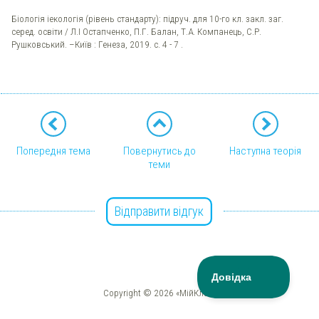
Біологія іекологія (рівень стандарту): підруч. для 10-го кл. закл. заг.
серед. освіти / Л.І Остапченко, П.Г. Балан, Т.А. Компанець, С.Р.
Рушковський. –Київ : Генеза, 2019. с. 4 - 7 .
Попередня тема
Повернутись до
Наступна теорія
теми
Відправити відгук
Copyright © 2026 «МійКлас»