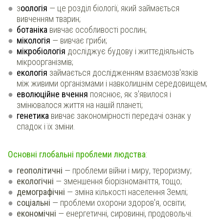
з
оологія
— це розділ біології, який займається
вивченням тварин;
ботаніка
вивчає особливості рослин;
мікологія
— вивчає гриби;
мікробіологія
досліджує будову і життєдіяльність
мікроорганізмів;
екологія
займається дослідженням взаємозв'язків
між живими організмами і навколишнім середовищем;
еволюційне вчення
пояснює, як з'явилося і
змінювалося життя на нашій планеті;
генетика
вивчає закономірності передачі ознак у
спадок і їх зміни.
Основні глобальні проблеми людства
:
геополітичні
— проблеми війни і миру, тероризму;
екологічні
— зменшення біорізноманіття, тощо;
демографічні
— зміна кількості населення Землі;
соціальні
— проблеми охорони здоров'я, освіти;
економічні
— енергетичні, сировинні, продовольчі.