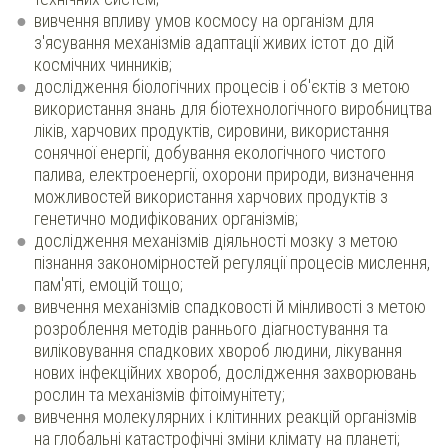
вивчення впливу умов космосу на організм для
з'ясування механізмів адаптації живих істот до дій
космічних чинників;
дослідження біологічних процесів і об'єктів з метою
використання знань для біотехнологічного виробництва
ліків, харчових продуктів, сировини, використання
сонячної енергії, добування екологічного чистого
палива, електроенергії, охорони природи, визначення
можливостей використання харчових продуктів з
генетично модифікованих організмів;
дослідження механізмів діяльності мозку з метою
пізнання закономірностей регуляції процесів мислення,
пам'яті, емоцій тощо;
вивчення механізмів спадковості й мінливості з метою
розроблення методів раннього діагностування та
виліковування спадкових хвороб людини, лікування
нових інфекційних хвороб, дослідження захворювань
рослин та механізмів фітоімунітету;
вивчення молекулярних і клітинних реакцій організмів
на глобальні катастрофічні зміни клімату на планеті;