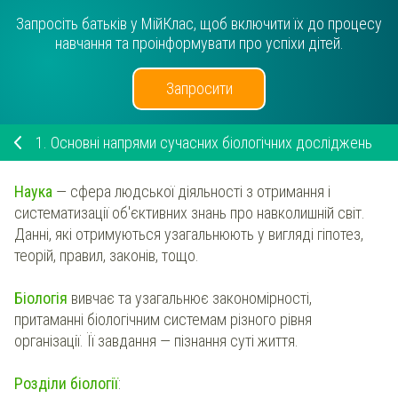
Запросіть батьків у МійКлас, щоб включити їх до процесу
навчання та проінформувати про успіхи дітей.
Запросити
1.
Основні напрями сучасних біологічних досліджень
Наука
— сфера людської діяльності з отримання і
систематизації об'єктивних знань про навколишній світ.
Данні, які отримуються узагальнюють у вигляді гіпотез,
теорій, правил, законів, тощо.
Біологія
вивчає та узагальнює закономірності,
притаманні біологічним системам різного рівня
організації. Її завдання — пізнання суті життя.
Розділи біології
: