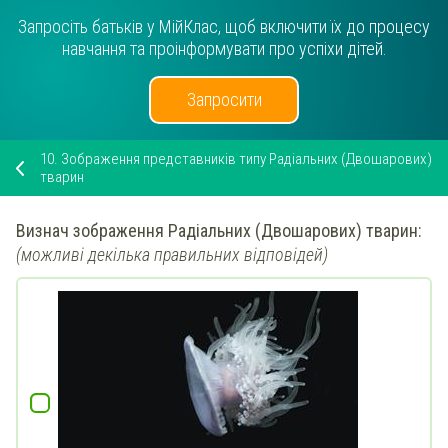
Запросіть батьків у МійКлас, щоб включити їх до процесу
навчання та проінформувати про успіхи дітей.
Запросити
10.
Зображення представників типу Радіальних (Двошарових)
тварин
Визнач
зображення
Радіальних (Двошарових)
тварин:
(можливі декілька правильних відповідей)