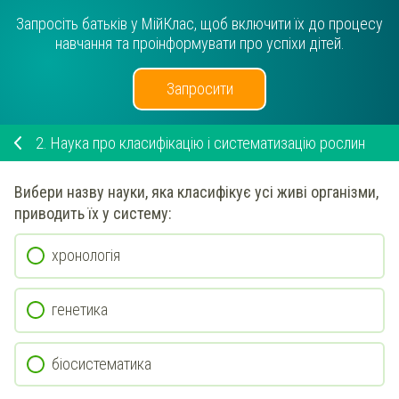
Запросіть батьків у МійКлас, щоб включити їх до процесу
навчання та проінформувати про успіхи дітей.
Запросити
2.
Наука про класифікацію і систематизацію рослин
Вибери
назву науки, яка
класифікує усі живі організми,
приводить їх у систему
:
хронологія
генетика
біосистематика