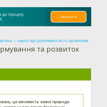
х до процесу
Запросити
й.
атика — наука про різноманітність організмів
ормування та розвиток
повань, це мінливість живої природи
 життя на всіх рівнях біологічної