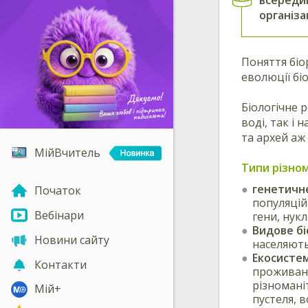
організац
Поняття біо
еволюції бі
Біологічне р
воді, так і 
та архей аж
МійВчитель
Типи різно
генетичне
Початок
популяцій
Вебінари
гени, нук
Видове бі
Новини сайту
населяють
Екосисте
Контакти
проживанн
різномані
Мій+
пустеля, в