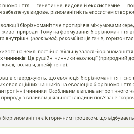
орізноманіття —
генетичне
,
видове
й
екосистемне
— пов
я забезпечує видове, різноманітність екосистем створю
олюції біорізноманіття є протиріччя між умовами сере
 живої природи. Тому на формування біорізноманіття
 та
внутрішні
(
наприклад
, рекомбінація генів, горизонта
ивого на Землі постійно збільшувалося біорізноманіття б
х чинників
. Це рушійні чинники еволюції (природний до
 хвилі, ізоляція, дрейф генів).
овців стверджують, що еволюція біорізноманіття тісно 
их еволюційних чинників на еволюцію біорізноманіття
 антропічні) чинники. Особливим є вплив антропічного ч
 природу з впливом діяльності людини пов'язане скороч
 біорізноманіття є історичним процесом, що відбуваєтьс