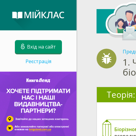
Вхід на сайт
Пред
1.
Реєстрація
бі
Теорія:
Біорізно
всередин