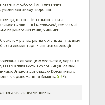
'язані між собою. Так, генетичне
є умови для видоутворення.
довища, що постійно змінюються, і
 впливають
зовнішні
(
наприклад
, геологічні,
льне перенесення генів) чинники.
іосистем різних рівнів організації під дією
бір) та елементарні чинники еволюції
повязана з еволюцією екосистем, через те
 суттєво впливають
екологічні
(абіотичні,
инника. Згідно з доповіддю Всесвітнього
28
ення біорізноманіття Землі на
%.
я під дією різних чинників.