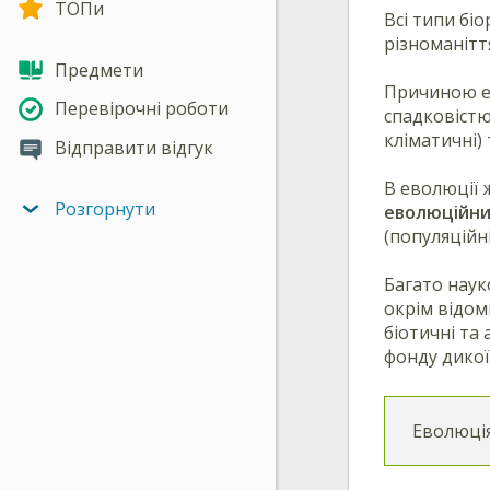
ТОПи
Всі типи бі
різноманітт
Предмети
Причиною ев
Перевірочні роботи
спадковістю
кліматичні)
Відправити відгук
В еволюції ж
Розгорнути
еволюційни
(популяційні
Багато наук
окрім відом
біотичні та
фонду дикої
Еволюція