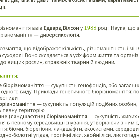
ії.
1988
різноманіття ввів
Едвард Вілсон
у
році. Наука, що
орізноманіття —
диверсикологія
.
озмаїття, що відображає кількість, різноманітність і мін
на суходолі. Воно складається з усіх форм життя та організмі
 до вищих рослин, справжніх тварин й людини.
маніття
:
 біорізноманіття
— сукупність генофондів, або загальн
 одного виду. Приклади генетичного біорізноманіття: по
леотиди.
орізноманіття
— сукупність популяцій подібних особин, 
 певну територію.
мне (ландшафтне) біорізноманіття
— сукупність живих о
я в певному середовищі існування, утворюючи з ним є
ття: біоми, біорегіони, ландшафти, екосистеми, середови
одно-болотні угіддя, тропічні ліси, хвойні ліси, листопадні