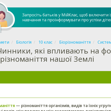
Запросіть батьків у МійКлас, щоб включити ї
навчання та проінформувати про успіхи діте
мети
Біологія
10 клас
Біорізноманіття
Систем
Чинники, які впливають на ф
орізноманіття нашої Землі
маніття
— різноманіття організмів, видів та їхніх угру
і видів, між видами та між екосистемами, варіативність