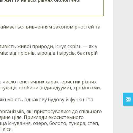
 займається вивченням закономірностей та
ливість живої природи, існує скрізь — як у
в: від пріонів, віроїдів і вірусів, бактерій
е число генетичних характеристик різних
пуляції, особини (індивідууми), хромосоми,
які мають однакову будову й функції та
рганізмів, які пристосувалися до спільного
дине ціле. Приклади екосистемного
ща існування, озеро, болото, тундра, степ,
 ліси.