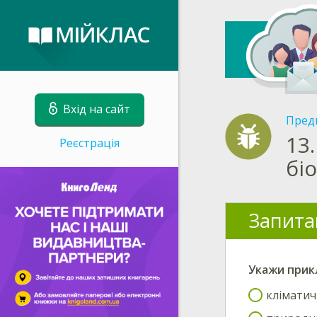
Вхід на сайт
Пред
13.
Реєстрація
бі
Запита
Укажи
прик
кліматичн