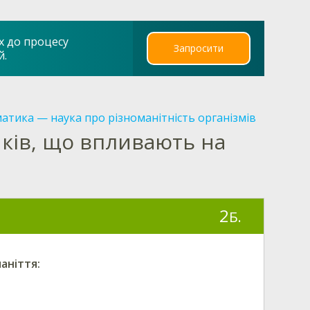
х до процесу
Запросити
й.
атика — наука про різноманітність організмів
ків, що впливають на
2
Б.
аніття: