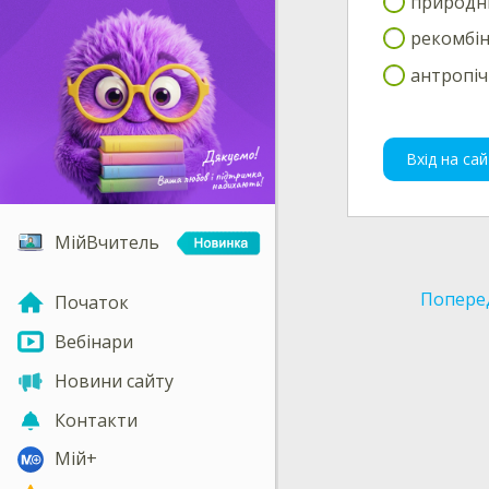
природний
рекомбін
антропіч
Вхід на сай
МійВчитель
Попере
Початок
Вебінари
Новини сайту
Контакти
Мій+