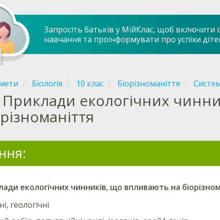
Запросіть батьків у МійКлас, щоб включити ї
навчання та проінформувати про успіхи діте
мети
Біологія
10 клас
Біорізноманіття
Систем
Приклади екологічних чинни
орізноманіття
ння:
лади
екологічних
чинників, що впливають на біорізном
і, геологічні