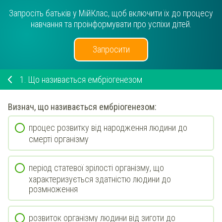
Запросіть батьків у МійКлас, щоб включити їх до процесу
навчання та проінформувати про успіхи дітей.
Запросити
1.
Що називається ембріогенезом
Визнач
, що називається ембріогенезом:
процес розвитку від народження людини до
смерті організму
період статевої зрілості організму, що
характеризується здатністю людини до
розмноження
розвиток організму людини від зиготи до