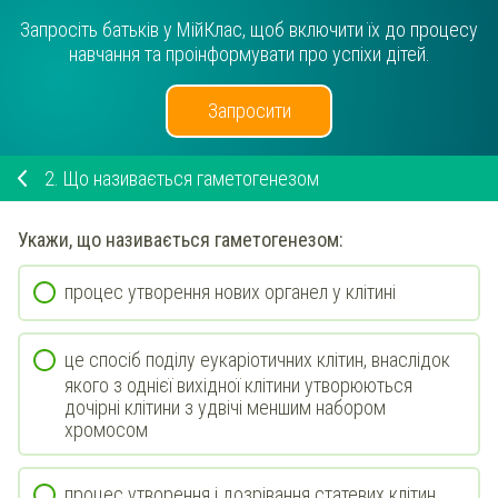
Запросіть батьків у МійКлас, щоб включити їх до процесу
навчання та проінформувати про успіхи дітей.
Запросити
2.
Що називається гаметогенезом
Укажи
, що називається гаметогенезом
:
процес утворення нових органел у клітині
це спосіб поділу еукаріотичних клітин, внаслідок
якого з однієї вихідної клітини утворюються
дочірні клітини з удвічі меншим набором
хромосом
процес утворення і дозрівання статевих клітин