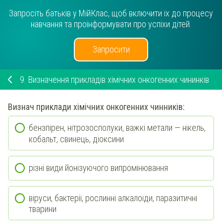
Запросіть батьків у МійКлас, щоб включити їх до процесу
навчання та проінформувати про успіхи дітей.
Запросити
9.
Визначення прикладів хімічних онкогенних чининків
Визнач
приклади
хімічних
онкогенних чинників:
бензпірен, нітрозосполуки, важкі метали — нікель,
кобальт, свинець, діоксини
різні види йонізуючого випромінювання
віруси, бактерії, рослинні алкалоїди, паразитичні
тварини