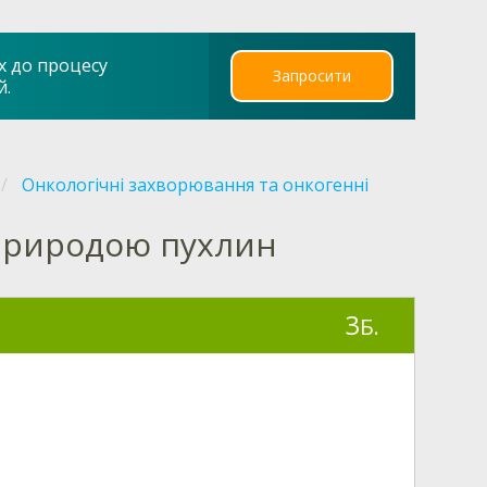
х до процесу
Запросити
й.
Онкологічні захворювання та онкогенні
 природою пухлин
3
Б.