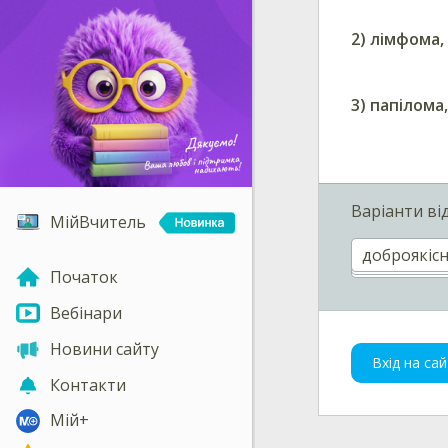
2)
лімфома,
3)
папілома
Варіанти ві
МійВчитель
доброякісн
Початок
Вебінари
Новини сайту
Вхід на сай
Контакти
Мій+