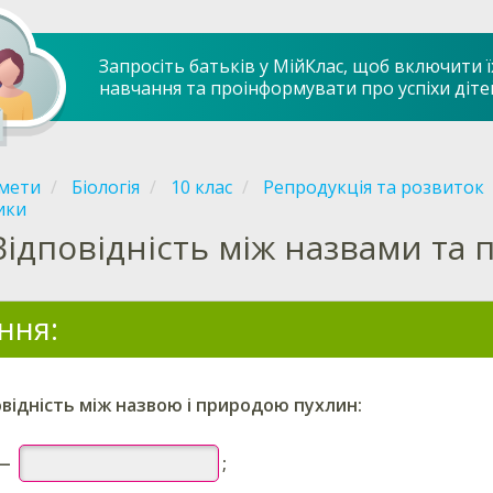
Запросіть батьків у МійКлас, щоб включити ї
навчання та проінформувати про успіхи діте
мети
Біологія
10 клас
Репродукція та розвиток
ики
Відповідність між назвами та
ння:
відність між назвою і природою пухлин:
—
;