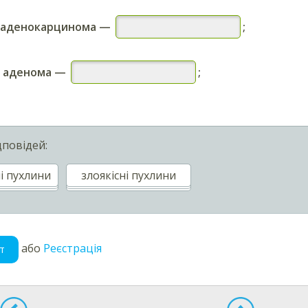
 аденокарцинома
—
;
, аденома
—
;
дповідей:
і пухлини
злоякісні пухлини
або
Реєстрація
т