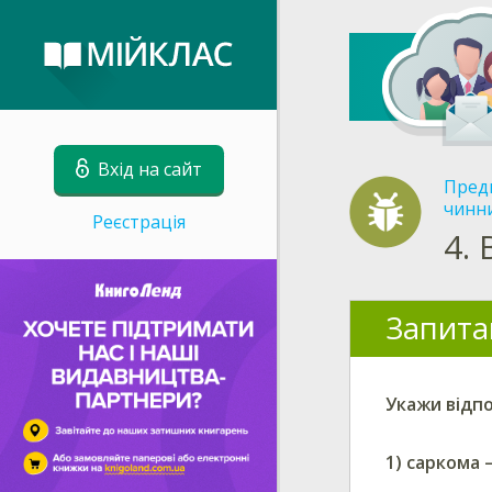
Вхід на сайт
Пред
чинн
Реєстрація
4.
Запита
Укажи
відпо
1)
саркома