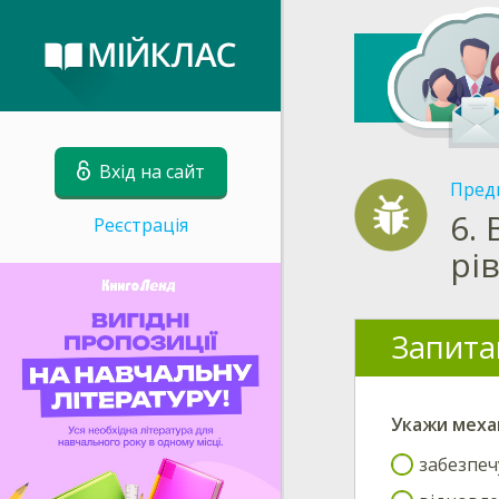
Вхід на сайт
Пред
6.
Реєстрація
рів
Запита
Укажи
механ
забезпеч