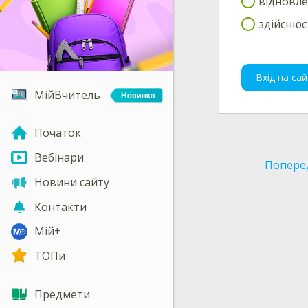
відновле
здійснює
Вхід на сай
МійВчитель
Початок
Вебінари
Попере
Новини сайту
Контакти
Мій+
ТОПи
Предмети