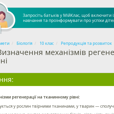
Запросіть батьків у МійКлас, щоб включити ї
навчання та проінформувати про успіхи діте
мети
Біологія
10 клас
Репродукція та розвиток
Визначення механізмів регене
ні
ння:
ізми регенерації на тканинному рівні:
ується у рослин твірними тканинами, у тварин — сполуч