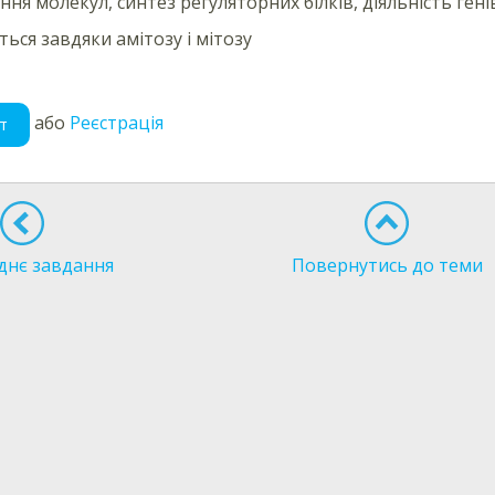
ння молекул, синтез регуляторних білків, діяльність гені
ться завдяки амітозу і мітозу
або
Реєстрація
т
днє завдання
Повернутись до теми