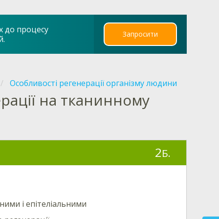
х до процесу
Запросити
й.
Особливості регенерації організму людини
рації на тканинному
2
Б.
ними і епітеліальними