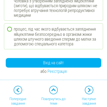
чоловіка з утворенням заплідненої яйцеклітини
(зиготи), що відбувається природнім шляхом і не
потребує втручання технологій репродуктивної
медицини
процес, під час якого відбувається запліднення
яйцеклітини безпосередньо в організмі жінки
шляхом штучного введення сперми до матки за
допомогою спеціального катетора
Вхід на сайт
або
Реєстрація
Попереднє
Повернутись до
Наступне
завдання
теми
завдання