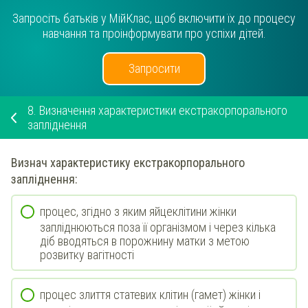
Запросіть батьків у МійКлас, щоб включити їх до процесу
навчання та проінформувати про успіхи дітей.
Запросити
8.
Визначення характеристики екстракорпорального
запліднення
Визнач
характеристику екстракорпорального
запліднення:
процес, згідно з яким яйцеклітини жінки
запліднюються поза її організмом і через кілька
діб вводяться в порожнину матки з метою
розвитку вагітності
процес злиття статевих клітин (гамет) жінки і