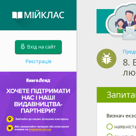
Вхід на сайт
Пред
8.
Реєстрація
лю
Запита
Визнач
екз
наявність