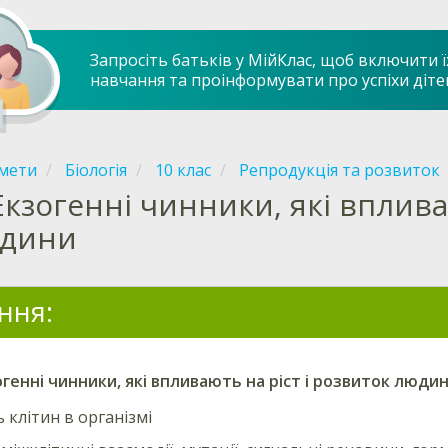
Запросіть батьків у МійКлас, щоб включити ї
навчання та проінформувати про успіхи діте
мети
Біологія
10 клас
Репродукція та розвиток
Екзогенні чинники, які вплива
дини
ння:
огенні
чинники, які впливають на ріст і розвиток людин
 клітин в організмі