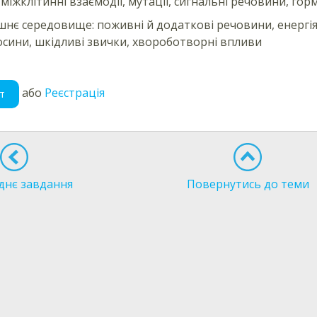
 міжклітинні взаємодії, мутації, сигнальні речовини, го
нє середовище: поживні й додаткові речовини, енергія, 
сини, шкідливі звички, хвороботворні впливи
або
Реєстрація
т
днє завдання
Повернутись до теми