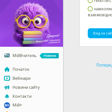
генотип,
навколиш
взаємовідно
Вхід на сай
МійВчитель
Попере
Початок
Вебінари
Новини сайту
Контакти
Мій+