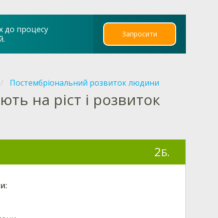
х до процесу
Запросити
й.
Постембріональний розвиток людини
ють на ріст і розвиток
2
Б.
и: