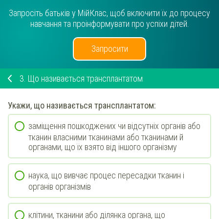
Запросіть батьків у МійКлас, щоб включити їх до процесу
навчання та проінформувати про успіхи дітей.
Запросити
3.
Що називається трансплантатом
Укажи
, що називається
трансплантатом
:
заміщення пошкоджених чи відсутніх органів або
тканин власними тканинами або тканинами й
органами, що їх взято від іншого організму
наука, що вивчає процес пересадки тканин і
органів організмів
клітини, тканини або ділянка органа, що