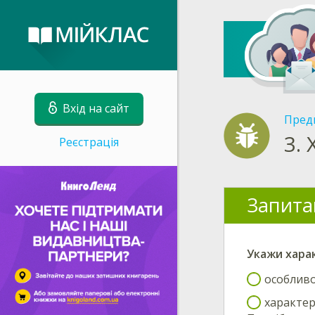
Вхід на сайт
Пред
3.
Реєстрація
Запита
Укажи
хара
особливо
характер