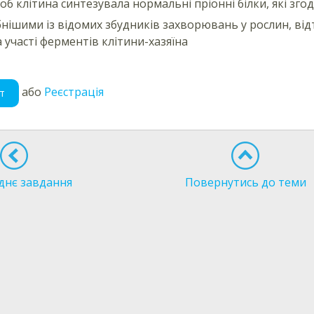
об клітина синтезувала нормальні пріонні білки, які 
бнішими із відомих збудників захворювань у рослин, ві
а участі ферментів клітини-хазяїна
або
Реєстрація
т
днє завдання
Повернутись до теми