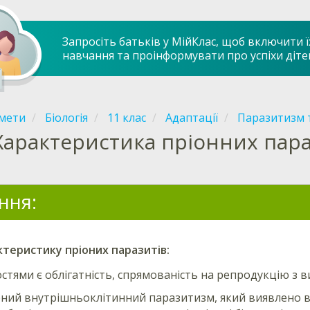
Запросіть батьків у МійКлас, щоб включити ї
навчання та проінформувати про успіхи діте
мети
Біологія
11 клас
Адаптації
Паразитизм 
Характеристика пріонних пара
ння:
ктеристику
пріоних паразитів
:
стями є облігатність, спрямованість на репродукцію з 
ний внутрішньоклітинний паразитизм, який виявлено в кл