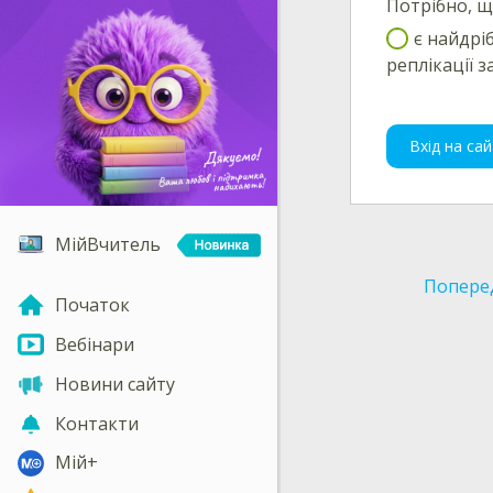
Потрібно, щ
є найдрі
реплікації з
Вхід на сай
МійВчитель
Попере
Початок
Вебінари
Новини сайту
Контакти
Мій+