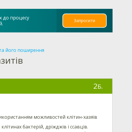
х до процесу
Запросити
й.
та його поширення
зитів
2
Б.
використанням можливостей клітин-хазяїв
ітинах бактерій, дріжджів і ссавців.