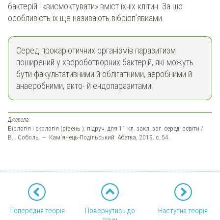
бактерій і «висмоктувати» вміст їхніх клітин. За цю
особливість їх ще називають вібріоп’явками.
Серед прокаріотичних організмів паразитизм
поширений у хвороботворних бактерій, які можуть
бути факультативними й облігатними, аеробними й
анаеробними, екто- й ендопаразитами.
Джерела:
Біологія і екологія (рівень ): підруч. для 11 кл. закл. заг. серед. освіти /
В.І. Соболь. — Кам'янець-Подільський: Абетка, 2019. с. 54.
Попередня теорія
Повернутись до
Наступна теорія
теми