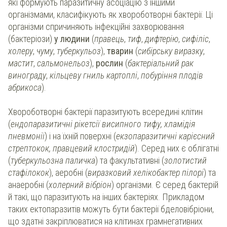
які формують паразитичну асоціацію з іншими
організмами, класифікують як хвороботворні бактерії. Ці
організми спричиняють інфекційні захворювання
(бактеріози)
у людини
(
правець
,
тиф
,
дифтерію
,
сифіліс
,
холеру
,
чуму
,
туберкульоз
),
тварин
(
сибірську виразку
,
мастит
,
сальмонельоз
),
рослин
(
бактеріальний рак
винограду
,
кільцеву гниль картоплі
,
побуріння плодів
абрикоса
).
Хвороботворні бактерії паразитують всередині клітин
(
ендопаразитичні рікетсії висипного тифу, хламідія
пневмонії
) і на їхній поверхні (
екзопаразитичні карієсний
стрептокок, правцевий клостридій
). Серед них є облігатні
(
туберкульозна паличка
) та факультативні (
золотистий
стафілокок
), аеробні (
виразковий хелікобактер пілорі
) та
анаеробні (
холерний вібріон
) організми. Є серед бактерій
й такі, що паразитують на інших бактеріях. Прикладом
таких ектопаразитів можуть бути бактерії бделовібріони,
що здатні закріплюватися на клітинах грамнегативних