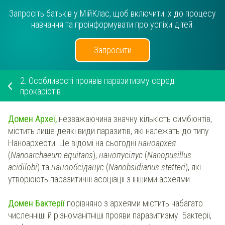
Запросіть батьків у МійКлас, щоб включити їх до процесу
навчання та проінформувати про успіхи дітей.
Запросити
2.
Особливості проявів паразитизму серед
прокаріотів
Домен Археї,
незважаючина значну кількість симбіонтів,
містить лише деякі види паразитів, які належать до типу
Наноархеоти. Це відомі на сьогодні
наноархея
(
Nanoarchaeum equitans
),
нанопусілус
(
Nanopusillus
acidilobi
) та
нанообсіданус
(
Nanobsidianus stetteri
), які
утворюють паразитичні асоціації з іншими археями.
Домен Бактерії
порівняно з археями містить набагато
численніші й різноманітніші прояви паразитизму. Бактерії,