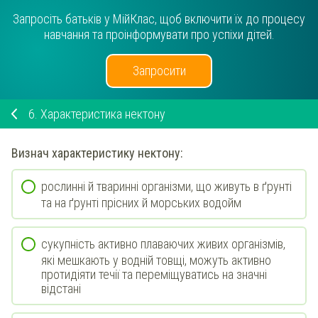
Запросіть батьків у МійКлас, щоб включити їх до процесу
навчання та проінформувати про успіхи дітей.
Запросити
6.
Характеристика нектону
Визнач
характеристику
нектону
:
рослинні й тваринні організми, що живуть в ґрунті
та на ґрунті прісних й морських водойм
сукупність активно плаваючих живих організмів,
які мешкають у водній товщі, можуть активно
протидіяти течії та переміщуватись на значні
відстані