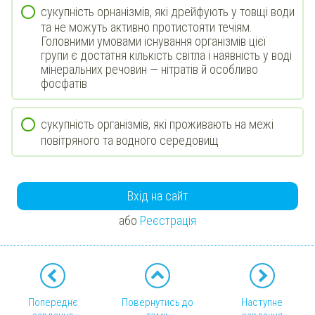
сукупність орнанізмів, які дрейфують у товщі води
та не можуть активно протистояти течіям.
Головними умовами існування організмів цієї
групи є достатня кількість світла і наявність у воді
мінеральних речовин — нітратів й особливо
фосфатів
сукупність організмів, які проживають на межі
повітряного та водного середовищ
Вхід на сайт
або
Реєстрація
Попереднє
Повернутись до
Наступне