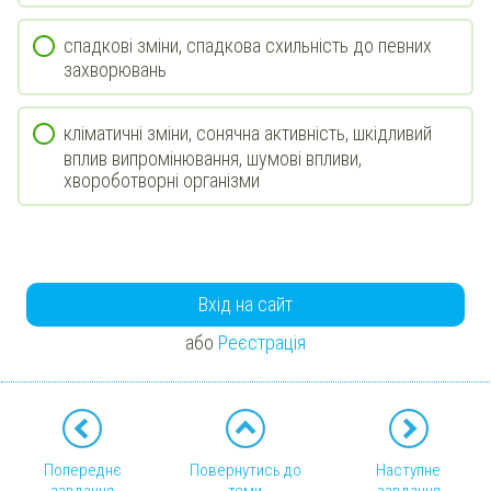
спадкові зміни, спадкова схильність до певних
захворювань
кліматичні зміни, сонячна активність, шкідливий
вплив випромінювання, шумові впливи,
хвороботворні організми
Вхід на сайт
або
Реєстрація
Попереднє
Повернутись до
Наступне
завдання
теми
завдання