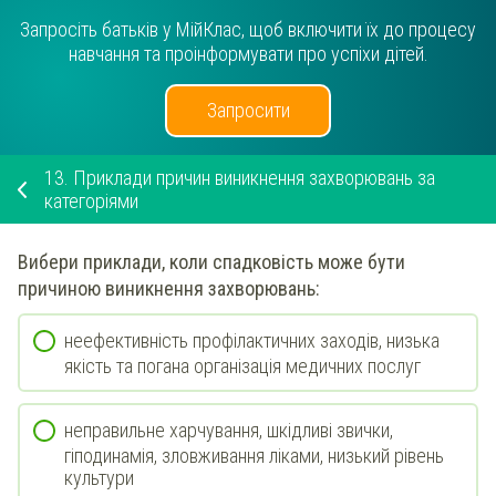
Запросіть батьків у МійКлас, щоб включити їх до процесу
навчання та проінформувати про успіхи дітей.
Запросити
13.
Приклади причин виникнення захворювань за
категоріями
Вибери
приклади, коли
спадковість
може бути
причиною виникнення захворювань:
неефективність профілактичних заходів, низька
якість та погана організація медичних послуг
неправильне харчування, шкідливі звички,
гіподинамія, зловживання ліками, низький рівень
культури