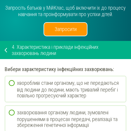
Запросіть батьків у МійКлас, щоб включити їх до процесу
навчання та проінформувати про успіхи дітей.
Запросити
4.
Характеристика і приклади інфекційних
захворювань людини
Вибери
характеристику
інфекційних
захворювань:
хворобливі стани організму, що не передаються
від людини до людини, мають тривалий перебіг і
повільно прогресуючий характер
захворювання організму людини, зумовлені
порушеннями в процесах передачі, реалізації та
збереження генетичної інформації