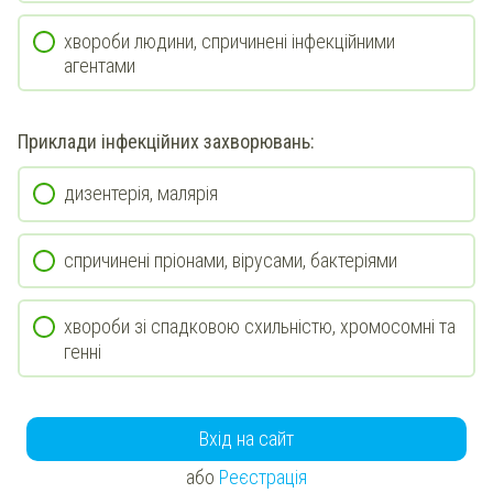
хвороби людини, спричинені інфекційними
агентами
Приклади
інфекційних
захворювань:
дизентерія, малярія
спричинені пріонами, вірусами, бактеріями
хвороби зі спадковою схильністю, хромосомні та
генні
Вхід на сайт
або
Реєстрація