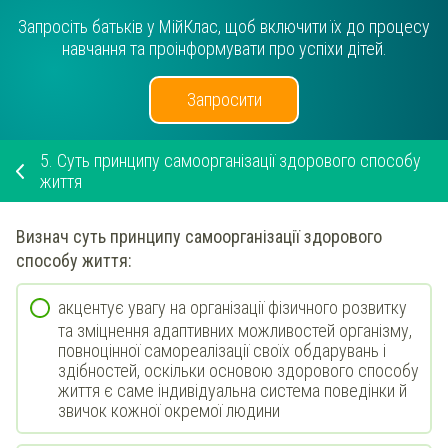
Запросіть батьків у МійКлас, щоб включити їх до процесу
навчання та проінформувати про успіхи дітей.
Запросити
5.
Суть принципу самоорганізації здорового способу
життя
Визнач
суть принципу
самоорганізації
здорового
способу життя:
акцентує увагу на організації фізичного розвитку
та зміцнення адаптивних можливостей організму,
повноцінної самореалізації своїх обдарувань і
здібностей, оскільки основою здорового способу
життя є саме індивідуальна система поведінки й
звичок кожної окремої людини