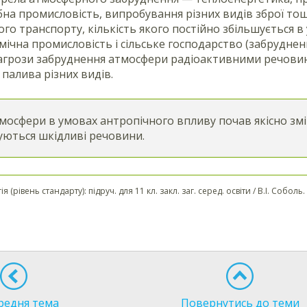
на промисловість, випробування різних видів зброї то
ого транспорту, кількість якого постійно збільшується в
мічна промисловість і сільське господарство (забрудне
агрози забруднення атмосфери радіоактивними речовин
палива різних видів.
мосфери в умовах антропічного впливу почав якісно змін
ються шкідливі речовини.
гія (рівень стандарту): підруч. для 11 кл. закл. заг. серед. освіти / В.І. Собо
редня тема
Повернутись до теми