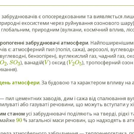
 забруднювачів є опосередкованим та виявляється лише
природні екосистеми через руйнування озонового шару
 глобальним, природним (вулкани, космічний вплив, лісо
тропогенні забруднювачі атмосфери
. Найпоширенішими
в є: атмосферний пил (попіл, сажа), аерозолі, вуглеводн
углеводні, бензопірен), вуглекислий газ, чадний газ, ок
,
), ванадій(
) оксид (
), тропосферний озон
O
S
O
V
V
O
3
2
2
5
ихання).
день атмосфери
. За будовою та характером впливу на
 — пил цементних заводів, дим і сажа від спалювання вуг
пилуваті або газуваті речовини, що можуть вступати у хім
ним станом
усі забруднювачі поділяють на тверді, рідкі т
90
 майже
% загальної маси речовин, що надходять в ат
рела атмосферного забруднення — теплоенергетика, про