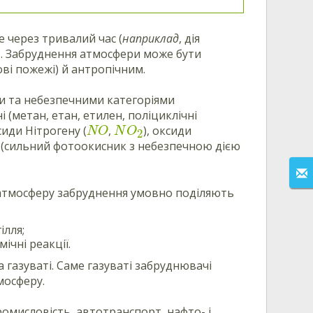
 через тривалий час (
наприклад
, дія
). Забруднення атмосфери може бути
ві пожежі) й антропічним.
 та небезпечними категоріями
і (метан, етан, етилен, поліциклічні
сиди Нітрогену (
,
), оксиди
NO
N
O
2
 (сильний фотоокисник з небезпечною дією
 атмосферу забруднення умовно поділяють
ілля;
ічні реакції.
а газуваті. Саме газуваті забруднювачі
мосферу.
мисловість, автотранспорт, нафто- і