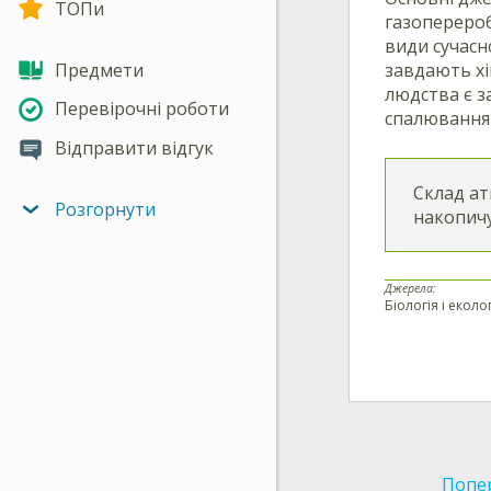
ТОПи
газоперероб
види сучасн
Предмети
завдають хі
людства є з
Перевірочні роботи
спалювання 
Відправити відгук
Склад ат
Розгорнути
накопичу
Джерела:
Біологія і еколо
Попе