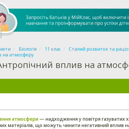
Запросіть батьків у МійКлас, щоб включити ї
навчання та проінформувати про успіхи діте
мети
Біологія
11 клас
Сталий розвиток та раці
в на атмосферу
Антропічний вплив на атмосф
ення атмосфери
— надходження у повітря газуватих хі
них матеріалів, що можуть чинити негативний вплив на