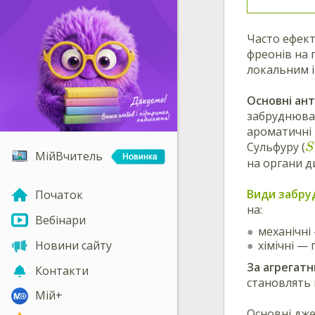
Часто ефект
фреонів на 
локальним і
Основні ан
забруднювачі
ароматичні в
Сульфуру (
S
МійВчитель
на органи д
Види забру
Початок
на:
Вебінари
механічні
хімічні — 
Новини сайту
За агрегат
Контакти
становлять
Мій+
Основні дже