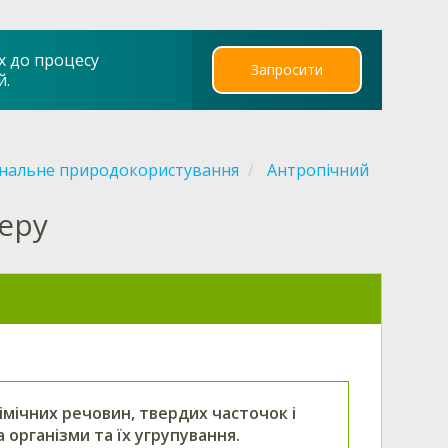
х до процесу
Запросити
й.
ональне природокористування
Антропічний
еру
мічних речовин, твердих часточок і
 організми та їх угрупування.