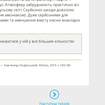
що. Атмосферу забруднюють практично всі
 усьому світі. Серйозної шкоди довкіллю
ння амоніаком). Дуже серйозними для
ами та зменшення вмісту кисню внаслідок
юватися; у ній у все більших кількостях
ль. — Кам'янець-Подільський: Абетка, 2019. с.184-185.
Наступна теорія