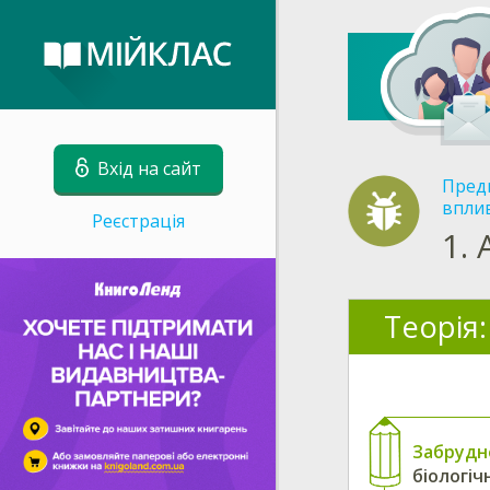
Вхід на сайт
Пред
впли
Реєстрація
1.
Теорія:
Забрудн
біологіч