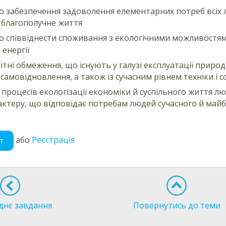
о забезпечення задоволення елементарних потреб всіх л
на благополучне життя
о співвіднести споживання з екологічними можливостя
 енергії
ітні обмеження, що існують у галузі експлуатації природн
самовідновлення, а також із сучасним рівнем техніки і с
 процесів екологізації економіки й суспільного життя л
актеру, що відповідає потребам людей сучасного й майб
або
Реєстрація
т
днє завдання
Повернутись до теми