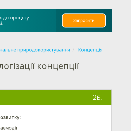
х до процесу
Запросити
й.
ональне природокористування
Концепція
огізації концепції
2
Б.
розвитку:
заємодії