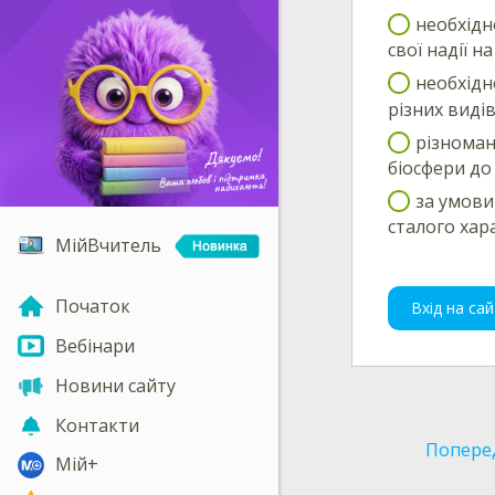
необхідн
свої надії 
необхідн
різних видів
різноман
біосфери до 
за умови
сталого хар
МійВчитель
Початок
Вхід на сай
Вебінари
Новини сайту
Контакти
Попере
Мій+