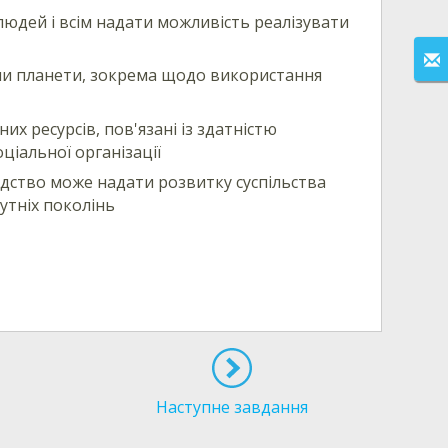
юдей і всім надати можливість реалізувати
ми планети, зокрема щодо використання
их ресурсів, пов'язані із здатністю
оціальної організації
юдство може надати розвитку суспільства
утніх поколінь
Наступне завдання