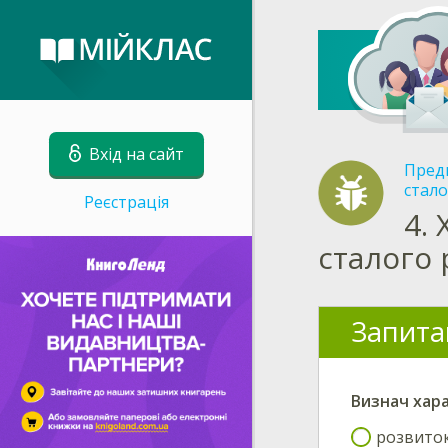
Вхід на сайт
Пред
стало
Реєстрація
4.
сталого 
Запита
Визнач
хар
розвиток