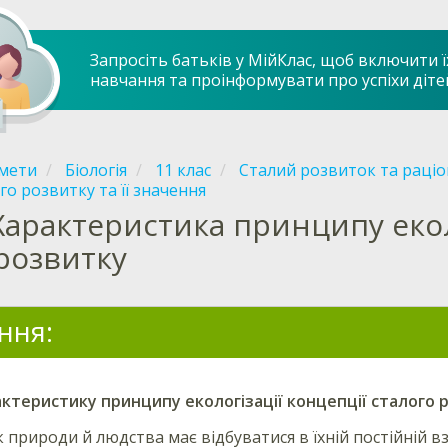
Запросіть батьків у МійКлас, щоб включити ї
навчання та проінформувати про успіхи діте
мети
Біологія
11 клас
Сталий розвиток та раці
го розвитку та її значення
Характеристика принципу екол
розвитку
ння:
актеристику
принципу екологізації
концепції сталого 
 природи й людства має відбуватися в їхній постійній в