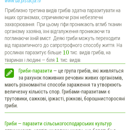
www.ua.pistacja.tv
Приблизно третина видів грибів здатна паразитувати на
інших організмах, спричиняючи різні небезпечні
захворювання. При цьому гіфи проникають вглиб тканин
організму хазяїна, їхні відгалуження проникаючи та
поглинаючи їхній вміст. Деякі гриби можуть переходити
від паразитичного до сапротрофного способу життя. На
10
рослинах паразитує більше
тис. видів грибів, на
1
тваринах і людині — біля
тис. видів.
Гриби-паразити
— це група грибів, які живляться
за рахунок поживних речовин живих організмів,
мають різноманітні способи зараження та утворюють
величезну кількість спор. Грибами-паразитами є
трутовики, сажкові, іржасті, ріжкові, борошнисторосяні
гриби.
Гриби — паразити сільськогосподарських культур