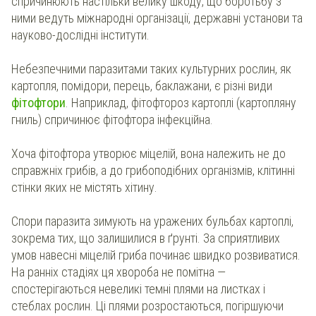
спричинюють настільки велику шкоду, що боротьбу з
ними ведуть міжнародні організації, державні установи та
науково-дослідні інститути.
Небезпечними паразитами таких культурних рослин, як
картопля, помідори, перець, баклажани, є різні види
фітофтори
. Наприклад, фітофтороз картоплі (картопляну
гниль) спричинює фітофтора інфекційна.
Хоча фітофтора утворює міцелій, вона належить не до
справжніх грибів, а до грибоподібних організмів, клітинні
стінки яких не містять хітину.
Спори паразита зимують на уражених бульбах картоплі,
зокрема тих, що залишилися в ґрунті. За сприятливих
умов навесні міцелій гриба починає швидко розвиватися.
На ранніх стадіях ця хвороба не помітна —
спостерігаються невеликі темні плями на листках і
стеблах рослин. Ці плями розростаються, погіршуючи