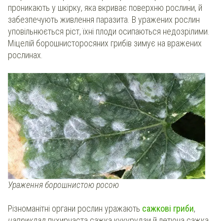
проникають у шкірку, яка вкриває поверхню рослини, й
забезпечують живлення паразита. В уражених рослин
уповільнюється ріст, їхні плоди осипаються недозрілими.
Міцелій борошнисторосяних грибів зимує на вражених
рослинах.
Ураження борошнистою росою
Різноманітні органи рослин уражають
сажкові гриби
,
наприклад
пухирчаста сажка кукурудзи й летюча сажка