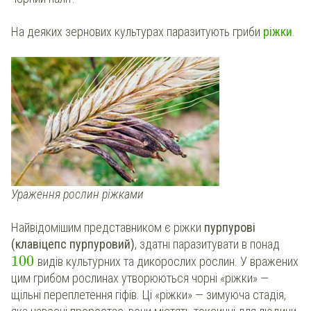
На деяких зернових культурах паразитують гриби
ріжки
.
Ураження рослин ріжками
Найвідомішим представником є ріжки
пурпурові
(клавіцепс пурпуровий)
, здатні паразитувати в понад
100
видів культурних та дикорослих рослин. У вражених
цим грибом рослинах утворюються чорні «ріжки» —
щільні переплетення гіфів. Ці «ріжки» — зимуюча стадія,