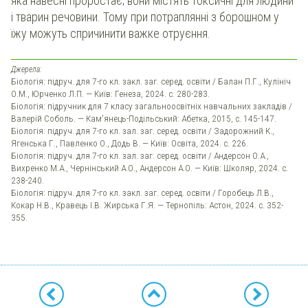
яка навесні проростає; вони містять токсичні для людини
і тварин речовини. Тому при потраплянні з борошном у
їжу можуть спричинити важке отруєння.
Джерела:
Біологія: підруч. для 7-го кл. закл. заг. серед. освіти / Балан П.Г., Кулініч
О.М., Юрченко Л.П. — Київ: Генеза, 2024. с. 280-283.
Біологія: підручник для 7 класу загальноосвітніх навчальних закладів /
Валерій Соболь. — Кам'янець-Подільський: Абетка, 2015, с. 145-147.
Біологія: підруч. для 7-го кл. зал. заг. серед. освіти / Задорожний К.,
Ягенська Г., Павленко О., Додь В. — Київ: Освіта, 2024. с. 226.
Біологія: підруч. для 7-го кл. зал. заг. серед. освіти / Андерсон О.А.,
Вихренко М.А., Чернінський А.О., Андерсон А.О. — Київ: Школяр, 2024. с.
238-240.
Біологія: підруч. для 7-го кл. закл. заг. серед. освіти / Горобець Л.В.,
Кокар Н.В., Кравець І.В. Жирська Г.Я. — Тернопіль: Астон, 2024. с. 352-
355.