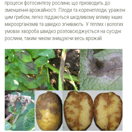
процеси фотосинтезу рослини, що призводить до
зменшення врожайності. Плоди та коренеплоди, уражені
цим грибом, легко піддаються шкідливому впливу інших
мікроорганізмів та швидко згнивають. У теплих і вологих
умовах хвороба швидко розповсюджується на сусідні
рослини, таким чином знищуючи весь врожай.