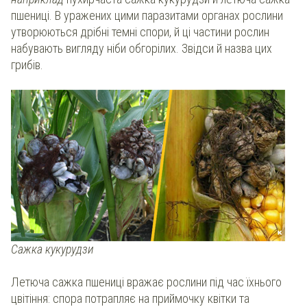
пшениці. В уражених цими паразитами органах рослини
утворюються дрібні темні спори, й ці частини рослин
набувають вигляду ніби обгорілих. Звідси й назва цих
грибів.
Сажка кукурудзи
Летюча сажка пшениці вражає рослини під час їхнього
цвітіння: спора потрапляє на приймочку квітки та