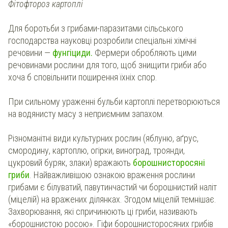
Фітофтороз картоплі
Для боротьби з грибами-паразитами сільського
господарства науковці розробили спеціальні хімічні
речовини —
фунгіциди.
Фермери обробляють цими
речовинами рослини для того, щоб знищити гриби або
хоча б сповільнити поширення їхніх спор.
При сильному ураженні бульби картоплі перетворюються
на водянисту масу з неприємним запахом.
Різноманітні види культурних рослин (яблуню, аґрус,
смородину, картоплю, огірки, виноград, троянди,
цукровий буряк, злаки) вражають
борошнисторосяні
гриби
. Найважливішою ознакою враження рослини
грибами є білуватий, павутинчастий чи борошнистий наліт
(міцелій) на вражених ділянках. Згодом міцелій темнішає.
Захворювання, які спричинюють ці гриби, називають
«борошнистою росою». Гіфи борошнисторосяних грибів