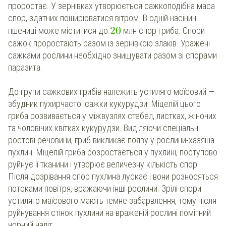
проростає. У зернівках утворюється сажкоподібна маса
спор, здатних поширюватися вітром. В одній насінині
20
пшениці може міститися до
млн спор гриба. Спори
сажок проростають разом із зернівкою злаків. Уражені
сажками рослини необхідно знищувати разом зі спорами
паразита.
До групи сажкових грибів належить устиляго моїсовий —
збудник пухирчастої сажки кукурудзи. Міцелій цього
гриба розвивається у міжвузлях стебел, листках, жіночих
та чоловічих квітках кукурудзи. Виділяючи спеціальні
ростові речовини, гриб викликає появу у рослини-хазяїна
пухлин. Міцелій гриба розростається у пухлині, поступово
руйнує її тканини і утворює величезну кількість спор.
Після дозрівання спор пухлина лускає і вони розносяться
потоками повітря, вражаючи інші рослини. Зрілі спори
устиляго маїсового мають темне забарвлення, тому після
руйнування стінок пухлини на враженій рослині помітний
чорний наліт.