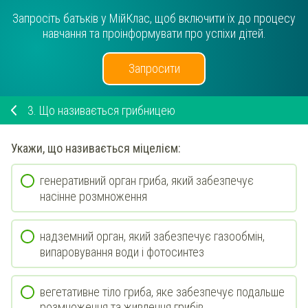
Запросіть батьків у МійКлас, щоб включити їх до процесу
навчання та проінформувати про успіхи дітей.
Запросити
3.
Що називається грибницею
Укажи
, що називається міцелієм:
генеративний орган гриба, який забезпечує
насінне розмноження
надземний орган, який забезпечує газообмін,
випаровування води і фотосинтез
вегетативне тіло гриба, яке забезпечує подальше
розмноження та живлення грибів