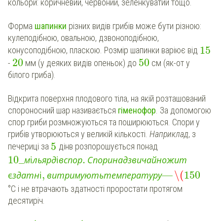
кольори: коричневий, червоний, зеленкуватий тощо.
Форма
шапинки
різних видів грибів може бути різною:
кулеподібною, овальною, дзвоноподібною,
15
конусоподібною, пласкою. Розмір шапинки варіює від
20
50
-
мм (у деяких видів опеньок) до
см (як-от у
білого гриба).
Відкрита поверхня плодового тіла, на якій розташований
спороносний шар називається
гіменофор
. За допомогою
спор гриби розмножуються та поширюються. Спори у
грибів утворюються у великій кількості.
Наприклад
, з
5
печериці за
дінв розпорошується понад
10
_
.
м
і
л
ь
я
р
д
і
в
с
п
о
р
С
п
о
р
и
н
а
д
з
в
и
ч
а
й
н
о
ж
и
т
,
—
\(
150
є
з
д
а
т
н
і
в
и
т
р
и
м
у
ю
т
ь
т
е
м
п
е
р
а
т
у
р
у
°С і не втрачають здатності проростати протягом
десятиріч.