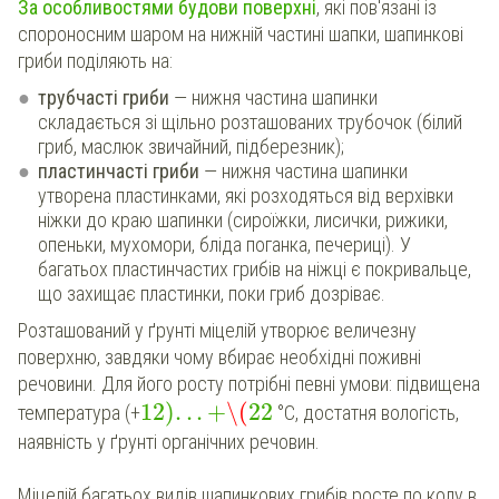
За особливостями будови поверхні
, які пов'язані із
спороносним шаром на нижній частині шапки, шапинкові
гриби поділяють на:
трубчасті гриби
— нижня частина шапинки
складається зі щільно розташованих трубочок (білий
гриб, маслюк звичайний, підберезник);
пластинчасті гриби
— нижня частина шапинки
утворена пластинками, які розходяться від верхівки
ніжки до краю шапинки (сироїжки, лисички, рижики,
опеньки, мухомори, бліда поганка, печериці). У
багатьох пластинчастих грибів на ніжці є покривальце,
що захищає пластинки, поки гриб дозріває.
Розташований у ґрунті міцелій утворює величезну
поверхню, завдяки чому вбирає необхідні поживні
речовини. Для його росту потрібні певні умови: підвищена
12
)
.
.
.
+
\(
22
температура (+
°С, достатня вологість,
наявність у ґрунті органічних речовин.
Міцелій багатьох видів шапинкових грибів росте по колу в