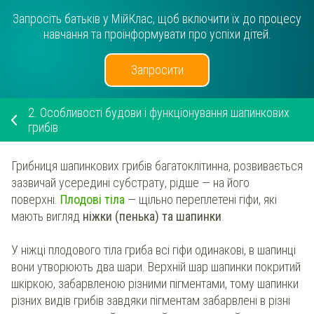
Запросіть батьків у МійКлас, щоб включити їх до процесу
навчання та проінформувати про успіхи дітей.
Запросити
2.
Особливості будови і функціонування шапинкових
грибів
Грибниця шапинкових грибів багатоклітинна, розвивається
зазвичай усередині субстрату, рідше — на його
поверхні.
Плодові тіла
— щільно переплетені гіфи, які
мають вигляд
ніжки (пенька) та шапинки
.
У ніжці плодового тіла гриба всі гіфи одинакові, в шапинці
вони утворюють два шари. Верхній шар шапинки покритий
шкіркою, забарвленою різними пігментами, тому шапинки
різних видів грибів завдяки пігментам забарвлені в різні