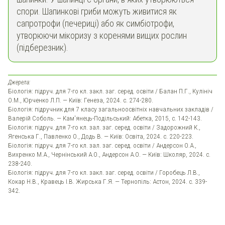
спори. Шапинкові гриби можуть живитися як
сапротрофи (печериці) або як симбіотрофи,
утворюючи мікоризу з коренями вищих рослин
(підберезник).
Джерела:
Біологія: підруч. для 7-го кл. закл. заг. серед. освіти / Балан П.Г., Кулініч
О.М., Юрченко Л.П. — Київ: Генеза, 2024. с. 274-280.
Біологія: підручник для 7 класу загальноосвітніх навчальних закладів /
Валерій Соболь. — Кам'янець-Подільський: Абетка, 2015, с. 142-143.
Біологія: підруч. для 7-го кл. зал. заг. серед. освіти / Задорожний К.,
Ягенська Г., Павленко О., Додь В. — Київ: Освіта, 2024. с. 220-223.
Біологія: підруч. для 7-го кл. зал. заг. серед. освіти / Андерсон О.А.,
Вихренко М.А., Чернінський А.О., Андерсон А.О. — Київ: Школяр, 2024. с.
238-240.
Біологія: підруч. для 7-го кл. закл. заг. серед. освіти / Горобець Л.В.,
Кокар Н.В., Кравець І.В. Жирська Г.Я. — Тернопіль: Астон, 2024. с. 339-
342.