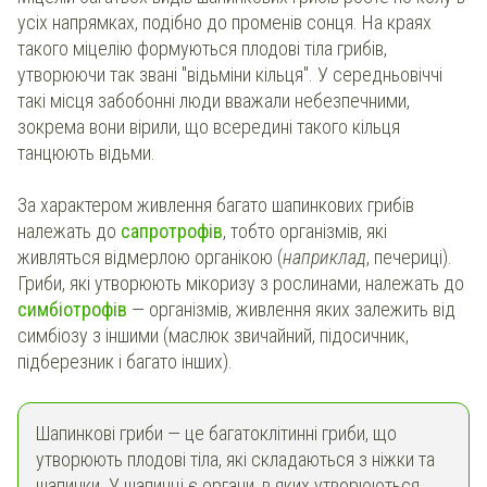
усіх напрямках, подібно до променів сонця. На краях
такого міцелію формуються плодові тіла грибів,
утворюючи так звані "відьміни кільця". У середньовіччі
такі місця забобонні люди вважали небезпечними,
зокрема вони вірили, що всередині такого кільця
танцюють відьми.
За характером живлення багато шапинкових грибів
належать до
сапротрофів
, тобто організмів, які
живляться відмерлою органікою (
наприклад
, печериці).
Гриби, які утворюють мікоризу з рослинами, належать до
симбіотрофів
— організмів, живлення яких залежить від
симбіозу з іншими (маслюк звичайний, підосичник,
підберезник і багато інших).
Шапинкові гриби — це багатоклітинні гриби, що
утворюють плодові тіла, які складаються з ніжки та
шапинки. У шапинці є органи, в яких утворюються