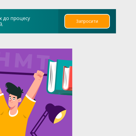
х до процесу
Запросити
й.