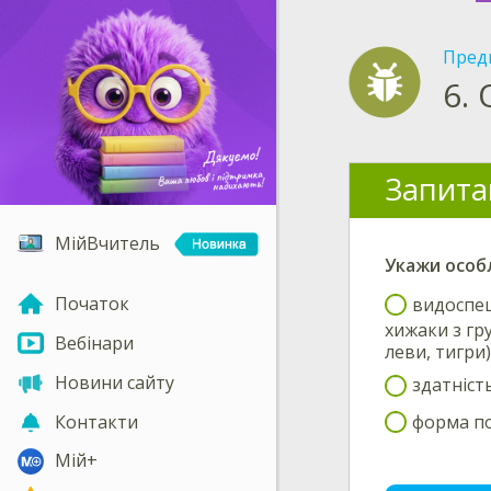
Пред
6.
Запита
МійВчитель
Укажи
особ
Початок
видоспец
хижаки з гру
Вебінари
леви, тигри
Новини сайту
здатніст
Контакти
форма по
Мій+