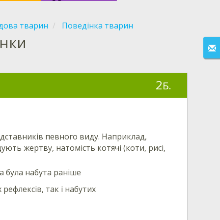
удова тварин
Поведінка тварин
інки
2
Б.
едставників певного виду. Наприклад,
дують жертву, натомість котячі (коти, рисі,
а була набута раніше
рефлексів, так і набутих