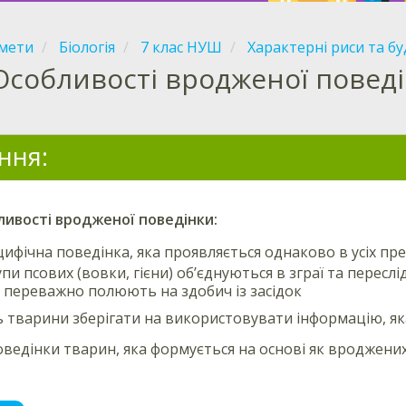
мети
Біологія
7 клас НУШ
Характерні риси та б
Особливості вродженої повед
ння:
ливості
вродженої поведінки
:
ифічна поведінка, яка проявляється однаково в усіх пр
пи псових (вовки, гієни) об’єднуються в зграї та переслі
) переважно полюють на здобич із засідок
ь тварини зберігати на використовувати інформацію, як
ведінки тварин, яка формується на основі як вроджених 