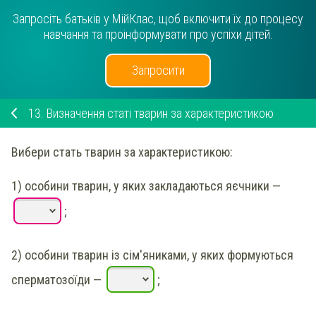
Запросіть батьків у МійКлас, щоб включити їх до процесу
навчання та проінформувати про успіхи дітей.
Запросити
13.
Визначення статі тварин за характеристикою
Вибери
стать тварин за характеристикою:
1)
особини тварин, у яких закладаються яєчники
—
;
2)
особини тварин із сім'яниками, у яких формуються
сперматозоїди
—
;